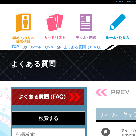
TOP
ルール・Q&A
よくある質問（ＦＡＱ）
よくある質問
ルール - キャ
キャラ
まで有