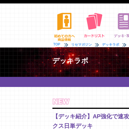
TOP
リセマガジン
デッキラボ
デッキラボ
【デッキ紹介】AP強化で速攻
クス日単デッキ