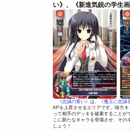
い》、《新進気鋭の学生画
《忠誠の誓い》
は、
《魔王に忠誠を
APを上昇させるエリアです。味方
って相手のデッキを破棄することが
こに新たなキャラを登場させ、その
しょう！