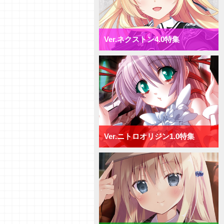
【研究員イチオシカード紹介
Vol.72】ネクストン4.0【初心者
向け】
【研究員イチオシカード紹介
Ver.ネクストン4.0特集
Vol.71】ネクストン4.0【初心者
向け】
【デッキ紹介】AP強化と連続攻
撃で決めろ！ ネクストン4.0 ミ
ックス日単デッキ
【デッキ紹介】手札宣言能力で牽
制せよ！ ネクストン4.0 ミッ
クス宙単デッキ
【デッキ紹介】行動制限と速攻で
勝負を決めろ！ ネクストン
4.0 ミックス花単デッキ
Ver.ニトロオリジン1.0特集
【デッキ紹介】２種類の新エリア
を使い分けろ！ ネクストン4.0
ミックス月単デッキ
【デッキ紹介】[T]能力を活かし
て、バトルを制せ！ ネクストン
4.0 ミックス雪単デッキ
【研究員イチオシカード紹介
Vol.70】ニトロオリジン1.0【初
心者向け】