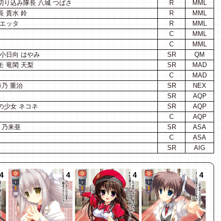
り込み隊長 八城 つばさ
R
MML
 貴水 鈴
R
MML
リエッタ
R
MML
C
MML
C
MML
小日向 はやみ
SR
QM
 竜閑 天梨
SR
MAD
C
MAD
詩乃 重治
SR
NEX
SR
AQP
の少女 ネコネ
SR
AQP
C
AQP
 乃来亜
SR
ASA
C
ASA
SR
AIG
4
4
4
4