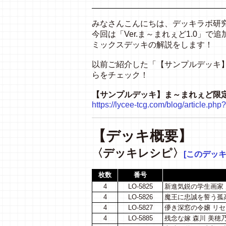
みなさんこんにちは、デッキラボ研
今回は「Ver.ま～まれぇど1.0」
ミックスデッキの解説をします！
以前ご紹介した「【サンプルデッキ
らをチェック！
【サンプルデッキ】ま～まれぇど限定
https://lycee-tcg.com/blog/article.p
【デッキ概要
】
〈デッキレシピ〉
[このデッ
枚数
番号
4
LO-5825
新進気鋭の学生画家
4
LO-5826
魔王に忠誠を誓う孤高
4
LO-5827
儚き深窓の令嬢 リ
4
LO-5885
残念な嫁 森川 美穂