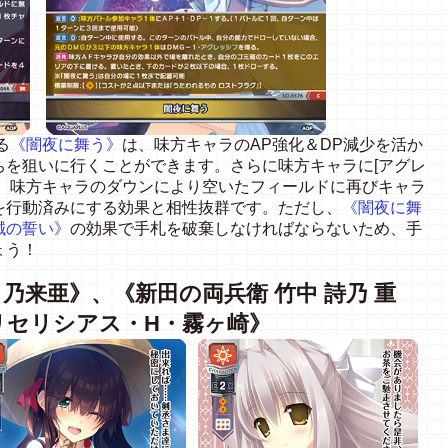
る
《闇夜に舞う》
は、味方キャラのAP強化＆DP減少を活か
ちを狙いに行くことができます。さらに味方キャラに[アグレ
め、味方キャラのダウンにより空いたフィールドに再びキャラ
を行動済みにする効果と相性抜群です。ただし、
《闇夜に舞
誠の誓い》
の効果で手札を破棄しなければならないため、手
ょう！
 乃来亜》、《新田の両兵衛 竹中 詩乃 重
リセリシアス・H・霧ヶ崎》