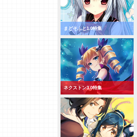
チャージ！ きゃべつそふと1.0
ミックス宙単デッキ
【デッキ紹介】サポートでDP上
昇！ きゃべつそふと1.0 ミック
ス花単デッキ
まどそふと1.0特集
【デッキ紹介】相手の手札を減ら
して制圧！ きゃべつそふと1.0
ミックス月単デッキ
【デッキ紹介】能力値上昇と破棄
でフィールド圧倒！ きゃべつそ
ふと1.0 ミックス雪単デッキ
【デッキ紹介】ドローするかAP
強化か！ Navel2.0 ミックス日
単デッキ
ネクストン3.0特集
【デッキ紹介】大型キャラを全体
強化！ Navel2.0 ミックス宙単
デッキ
【デッキ紹介】[手札宣言能力]を
連発！ Navel2.0 ミックス花単
デッキ
【デッキ紹介】対応して押し切
れ！ Navel2.0 ミックス月単デ
ッキ