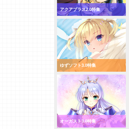
【デッキ紹介】[T]能力を使い倒
してコントロール！ Navel2.0
アクアプラス2.0特集
ミックス雪単デッキ
【デッキ紹介】AP強化で速攻勝
負！ ま～まれぇど1.0 ミックス
日単デッキ
【デッキ紹介】大量コストで圧
倒！ ま～まれぇど1.0 ミックス
宙単デッキ
【デッキ紹介】能力値強化で一点
突破！ ま～まれぇど1.0 ミック
ス花単デッキ
ゆずソフト3.0特集
【デッキ紹介】エリアの大量配置
で能力値操作！ ま～まれぇど
1.0 ミックス月単デッキ
【デッキ紹介】相手のキャラを破
棄して強化！ ま～まれぇど1.0
ミックス雪単デッキ
【初心者向けVol.36】それぞれの
カード種類についてご紹介！
【研究員イチオシカード紹介
オーガスト3.0特集
Vol.59】ケロＱ・枕1.0【初心者