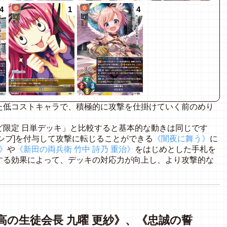
4
1
4
た低コストキャラで、積極的に攻撃を仕掛けていく前のめり
限定 日単デッキ」と比較すると基本的な動きは同じです
シブ]を付与して攻撃に転じることができる
《闇夜に舞う》
に
》
や
《新田の両兵衛 竹中 詩乃 重治》
をはじめとした手札を
する効果によって、デッキの対応力が向上し、より攻撃的な
高の生徒会長 九曜 更紗》、《忠誠の誓