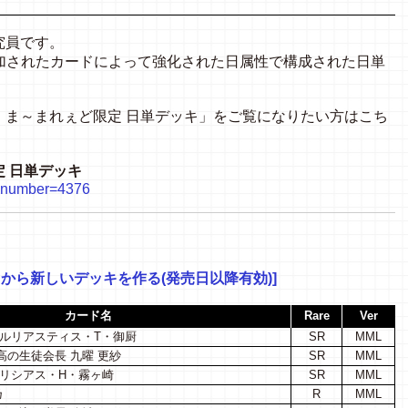
究員です。
で追加されたカードによって強化された日属性で構成された日単
】ま～まれぇど限定 日単デッキ」をご覧になりたい方はこち
 日単デッキ
hp?number=4376
キから新しいデッキを作る(発売日以降有効)]
カード名
Rare
Ver
 ルリアスティス・T・御厨
SR
MML
の生徒会長 九曜 更紗
SR
MML
セリシアス・H・霧ヶ崎
SR
MML
乃
R
MML