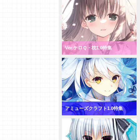
ミックス月単デッキ
【デッキ紹介】盤面一掃で隙を突
け！ ニトロオリジン1.0 ミック
ス雪単デッキ
【初心者向けVol.38】「ターンリ
カバリー」「プリンシパル」「サ
プライズ」について
Ver.ケロＱ・枕1.0特集
【初心者向けVol.37】「おうちで
リセ」をやってみよう！
【研究員イチオシカード紹介
Vol.65】きゃべつそふと1.0【初
心者向け】
【研究員イチオシカード紹介
Vol.64】きゃべつそふと1.0【初
心者向け】
【研究員イチオシカード紹介
Vol.63】きゃべつそふと1.0【初
アミューズクラフト1.0特集
心者向け】
【デッキ紹介】コスト大量発生！
きゃべつそふと1.0 ミックス日
単デッキ
【デッキ紹介】フィールド全体を