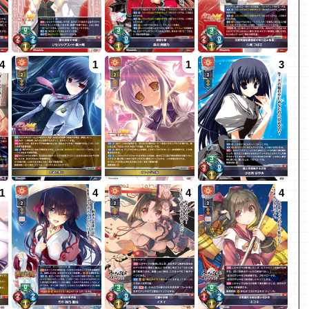
4
1
1
3
1
4
4
4