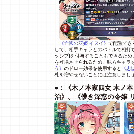
《亡國の双姫 イヌイ》
で配置でき
して、相手キャラとのバトルで相打
ッシブ]を付与することもできるた
を登場させられるため、味方キャラ
う》
のドロー効果を使用すると
《忠
札を増やせないことには注意しまし
●：《木ノ本家四女 木ノ本
治》、《儚き深窓の令嬢 