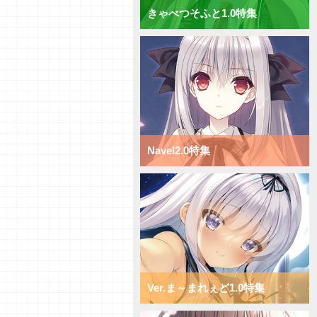
きゃべつそふと1.0特集
【研究員イチオシカード紹介
Vol.69】ニトロオリジン1.0【初
心者向け】
【研究員イチオシカード紹介
Vol.68】ニトロオリジン1.0【初
心者向け】
【研究員イチオシカード紹介
Vol.67】ニトロオリジン1.0【初
心者向け】
【研究員イチオシカード紹介
Navel2.0特集
Vol.66】ニトロオリジン1.0【初
心者向け】
【デッキ紹介】小型キャラを全体
強化！ ニトロオリジン1.0 ミッ
クス日単デッキ
【デッキ紹介】超大型キャラで蹂
躙せよ！ ニトロオリジン1.0 ミ
ックス宙単デッキ
【デッキ紹介】サポートと移動で
攻め続けろ！ ニトロオリジン
1.0 ミックス花単デッキ
Ver.ま～まれぇど1.0特集
【デッキ紹介】超大型キャラへコ
ンバート！ ニトロオリジン1.0