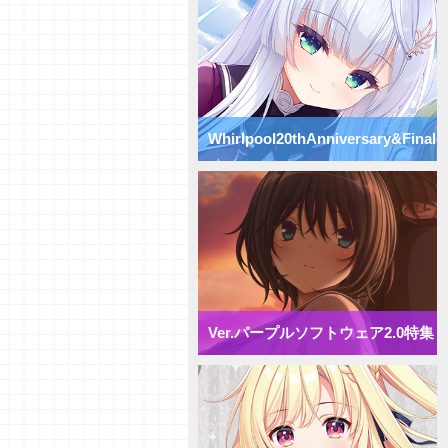
Vol.74】パープルソフトウェア
2.0【初心者向け】
【研究員イチオシカード紹介
Vol.73】パープルソフトウェア
2.0【初心者向け】
【研究員イチオシカード紹介
Vol.72】パープルソフトウェア
Whirlpool20thAnniversary&Finale
2.0【初心者向け】
【デッキ紹介】 様々な除去を駆
使して盤面崩壊！ パープルソフ
特集
トウェア2.0 ミックス雪単デッ
キ
【デッキ紹介】妨害と弱体化で動
きを制限せよ！ パープルソフト
ウェア2.0 ミックス月単デッキ
【デッキ紹介】 エリア多投で全
体強化！ パープルソフトウェア
2.0 ミックス花単デッキ
Ver.パープルソフトウェア2.0特集
【デッキ紹介】 アイテム強化で
攻防一体！ パープルソフトウェ
ア2.0 ミックス宙単デッキ
【デッキ紹介】相打ち戦法でガン
ガン攻めろ！ パープルソフトウ
ェア2.0 ミックス日単デッキ