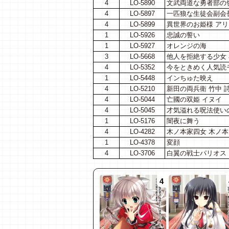
4
LO-5890
文武両道な勇者部の切
4
LO-5897
一匹狼な生徒会副会長
4
LO-5899
異世界のお姫様 ア
1
LO-5926
忠誠の誓い
1
LO-5927
オレンジの海
3
LO-5668
他人を拒絶する少女 
4
LO-5352
今をときめく人気読モ
1
LO-5448
インちゅた映え
4
LO-5210
新田の両兵衛 竹中 
4
LO-5044
亡國の双姫 イヌイ
4
LO-5045
才気溢れる呪法使い
1
LO-5176
闇夜に舞う
4
LO-4282
木ノ本家四女 木ノ本
1
LO-4378
変顔
4
LO-3706
白翼の戦士パリオス
4