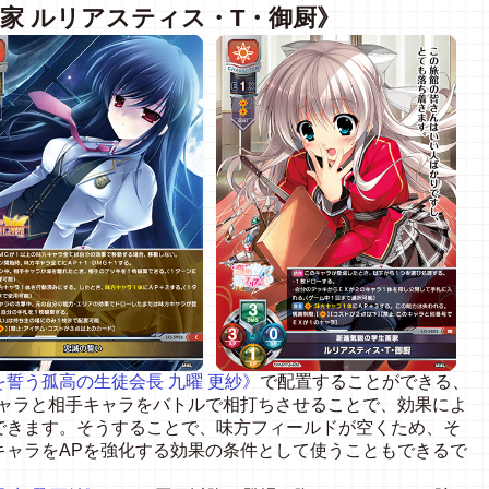
家 ルリアスティス・T・御厨》
誓う孤高の生徒会長 九曜 更紗》
で配置することができる、
キャラと相手キャラをバトルで相打ちさせることで、効果によ
できます。そうすることで、味方フィールドが空くため、そ
キャラをAPを強化する効果の条件として使うこともできるで