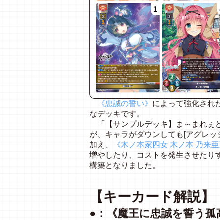
1
《忠誠の誓い》
によって強化され
なデッキです。
「【サンプルデッキ】ま～まれぇど
が、キャラがダウンしても[アグレッ
加え、
《木ノ本家四女 木ノ本 乃来亜
増やしたり、コストを発生させたり
構築となりました。
【キーカード解説】
●：《魔王に忠誠を誓う孤