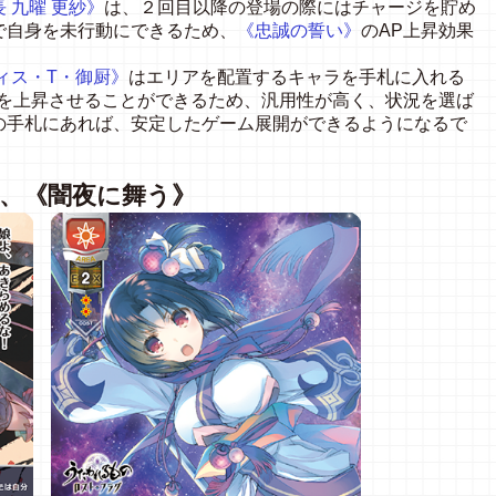
 九曜 更紗》
は、２回目以降の登場の際にはチャージを貯め
で自身を未行動にできるため、
《忠誠の誓い》
のAP上昇効果
ィス・T・御厨》
はエリアを配置するキャラを手札に入れる
Pを上昇させることができるため、汎用性が高く、状況を選ば
の手札にあれば、安定したゲーム展開ができるようになるで
》、《闇夜に舞う》