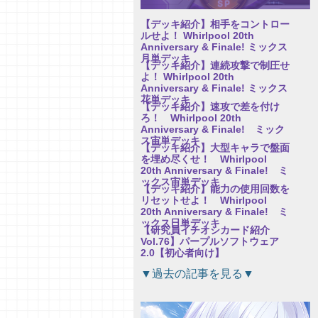
【デッキ紹介】相手をコントロー
ルせよ！ Whirlpool 20th
Anniversary & Finale! ミックス
月単デッキ
【デッキ紹介】連続攻撃で制圧せ
よ！ Whirlpool 20th
Anniversary & Finale! ミックス
花単デッキ
【デッキ紹介】速攻で差を付け
ろ！ Whirlpool 20th
Anniversary & Finale! ミック
ス宙単デッキ
【デッキ紹介】大型キャラで盤面
を埋め尽くせ！ Whirlpool
20th Anniversary & Finale! ミ
ックス宙単デッキ
【デッキ紹介】能力の使用回数を
リセットせよ！ Whirlpool
20th Anniversary & Finale! ミ
ックス日単デッキ
【研究員イチオシカード紹介
Vol.76】パープルソフトウェア
2.0【初心者向け】
【研究員イチオシカード紹介
▼過去の記事を見る▼
Vol.75】パープルソフトウェア
2.0【初心者向け】
【研究員イチオシカード紹介