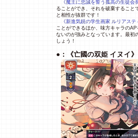
《魔王に忠誠を誓う孤高の生徒会長
ることができ、それを破棄すること
と相性が抜群です！
《新進気鋭の学生画家 ルリアステ
ことができるほか、味方キャラのA
ないのが強みとなっています。最初
しょう！
●：《亡國の双姫 イヌイ