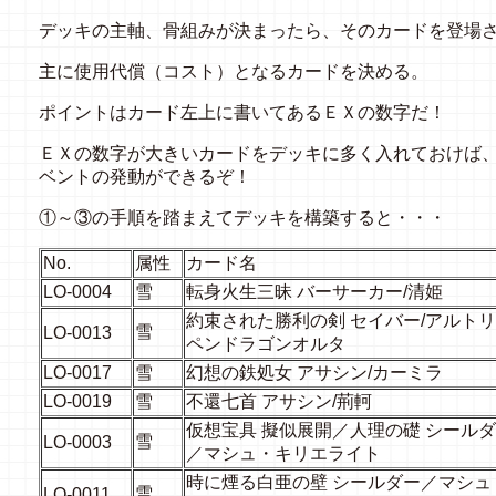
デッキの主軸、骨組みが決まったら、そのカードを登場
主に使用代償（コスト）となるカードを決める。
ポイントはカード左上に書いてあるＥＸの数字だ！
ＥＸの数字が大きいカードをデッキに多く入れておけば
ベントの発動ができるぞ！
①～③の手順を踏まえてデッキを構築すると・・・
No.
属性
カード名
LO-0004
雪
転身火生三昧 バーサーカー/清姫
約束された勝利の剣 セイバー/アルトリ
雪
LO-0013
ペンドラゴンオルタ
LO-0017
雪
幻想の鉄処女 アサシン/カーミラ
LO-0019
雪
不還七首 アサシン/荊軻
仮想宝具 擬似展開／人理の礎 シール
雪
LO-0003
／マシュ・キリエライト
時に煙る白亜の壁 シールダー／マシュ
雪
LO-0011