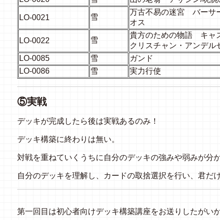
万古不易の迷宮 バーサ
雪
LO-0021
オス
貴方のための物語 キャ
雪
LO-0022
クリスチャン・アンデル
LO-0085
雪
ガンド
LO-0086
雪
実力行使
⑤実戦
デッキが完成したら後は実戦あるのみ！
デッキ構築に終わりは無い。
対戦を重ねていくうちに自分のデッキの強みや弱みが分
自分のデッキを理解し、カードの取捨選択を行い、君だ
第一回目は初心者向けデッキ構築講座をお送りしたがい