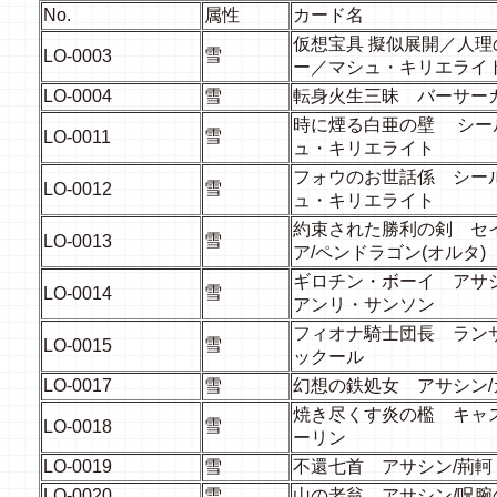
No.
属性
カード名
仮想宝具
擬似展開／人理
雪
LO-0003
ー／マシュ・キリエライ
LO-0004
雪
転身火生三昧 バーサー
時に煙る白亜の壁
シー
雪
LO-0011
ュ・キリエライト
フォウのお世話係 シー
雪
LO-0012
ュ・キリエライト
約束された勝利の剣 セ
雪
LO-0013
ア
/
ペンドラゴン(オルタ)
ギロチン・ボーイ アサ
雪
LO-0014
アンリ・サンソン
フィオナ騎士団長 ラン
雪
LO-0015
ックール
LO-0017
雪
幻想の鉄処女 アサシン
/
焼き尽くす炎の檻 キャ
雪
LO-0018
ーリン
LO-0019
雪
不還七首 アサシン
/
荊軻
LO-0020
雪
山の老翁 アサシン
/
呪腕