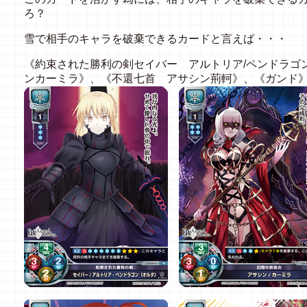
ろ？
雪で相手のキャラを破棄できるカードと言えば・・・
《約束された勝利の剣セイバー アルトリア
/
ペンドラゴ
ンカーミラ》、《不還七首 アサシン荊軻》、《ガンド