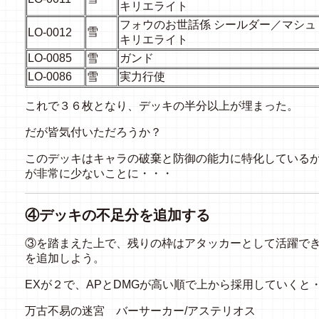
キリエライト
フォウのお世話係 シールダー／マシュ
雪
LO-0012
キリエライト
LO-0085
雪
ガンド
LO-0086
雪
実力行使
これで３６枚となり、デッキの半分以上が埋まった。
だが皆気付いただろうか？
このデッキはキャラの破棄と防御の能力に特化している
が非常に少ないことに・・・
④デッキの不足分を追加する
③を踏まえた上で、残りの枠はアタッカーとして活躍で
を追加しよう。
EX
が２で、
AP
と
DMG
が高い順で上から採用していくと
万古不易の迷宮 バーサーカー
/
アステリオス