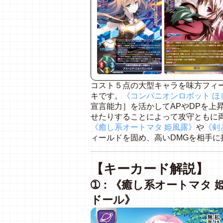
コスト５点の大型キャラを味方フィ
キです。
《コンパニオンロボット ほ
宣言能力］を活かしてAPやDPを上
せたりすることによって攻守ともに
《癒し系オートマタ 姫風露》
や
《剣
ィールドを固め、高いDMGを相手に
【キーカード解説】
➀：《癒し系オートマタ 
ドール》