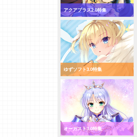
【デッキ紹介】[T]能力を使い倒
してコントロール！ Navel2.0
アクアプラス2.0特集
ミックス雪単デッキ
【デッキ紹介】AP強化で速攻勝
負！ ま～まれぇど1.0 ミックス
日単デッキ
【デッキ紹介】大量コストで圧
倒！ ま～まれぇど1.0 ミックス
宙単デッキ
【デッキ紹介】能力値強化で一点
突破！ ま～まれぇど1.0 ミック
ス花単デッキ
ゆずソフト3.0特集
【デッキ紹介】エリアの大量配置
で能力値操作！ ま～まれぇど
1.0 ミックス月単デッキ
【デッキ紹介】相手のキャラを破
棄して強化！ ま～まれぇど1.0
ミックス雪単デッキ
【初心者向けVol.36】それぞれの
カード種類についてご紹介！
【研究員イチオシカード紹介
オーガスト3.0特集
Vol.59】ケロＱ・枕1.0【初心者