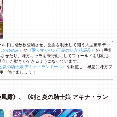
ールドに複数枚登場させ、盤面を制圧して闘う大型宙単デッ
しのゆめみ》
や
《通りすがりの正義の味方 弦馬晶》
の［手札
昇させたり、味方キャラを未行動にしてフィールドを移動さ
両立した動きができるようになっています。
と炎の騎士娘 アキナ・ランドール》
を駆使し、早急に味方フ
押し付けましょう！
姫風露》、《剣と炎の騎士娘 アキナ・ラン