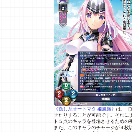
《癒し系オートマタ 姫風露》
は、［
せたりすることが可能です。それに
ト５点のキャラを登場させるための
また、このキャラのチャージが４枚