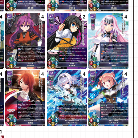
4
4
2
4
4
4
4
4
1