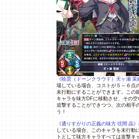
《暁雲（ドーンクラウド）天ヶ瀬 茉
場している場合、コストが５～６点の
未行動にすることができます。この
キャラを味方DFに移動させ、その
追撃することができつつ、次の相手
う！
《通りすがりの正義の味方 弦間 晶》
している場合、このキャラを未行動
トとして味方キャラすべては攻撃キ