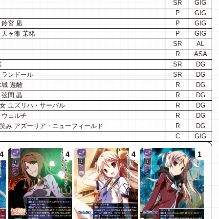
SR
GIG
P
GIG
鈴宮 凪
P
GIG
天ヶ瀬 茉緒
P
GIG
SR
AL
R
ASA
露
SR
DG
・ランドール
SR
DG
城 遊離
R
DG
弦間 晶
R
DG
女 ユズリハ・サーバル
R
DG
・ウェルチ
R
DG
笑み アズーリア・ニューフィールド
R
DG
C
GIG
4
4
4
1