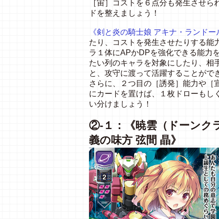
［宙］コストを６点分も発生させら
ドを整えましょう！
《剣と炎の騎士娘 アキナ・ランドー
たり、コストを発生させたりする能
ラ１体にAPかDPを強化できる能力
たい列のキャラを対象にしたり、相
と、攻守に渡って活躍することがで
さらに、２つ目の［誘発］能力や［
にカードを置けば、１枚ドローもし
い分けましょう！
②‐１：《暁雲（ドーンク
義の味方 弦間 晶》