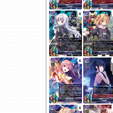
4
4
4