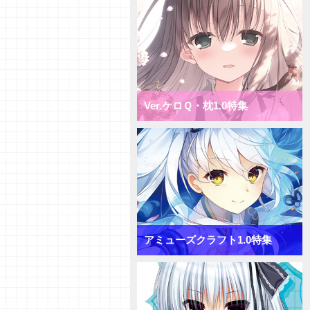
ミックス月単デッキ
【デッキ紹介】盤面一掃で隙を突
け！ ニトロオリジン1.0 ミック
ス雪単デッキ
【初心者向けVol.38】「ターンリ
カバリー」「プリンシパル」「サ
プライズ」について
Ver.ケロＱ・枕1.0特集
【初心者向けVol.37】「おうちで
リセ」をやってみよう！
【研究員イチオシカード紹介
Vol.65】きゃべつそふと1.0【初
心者向け】
【研究員イチオシカード紹介
Vol.64】きゃべつそふと1.0【初
心者向け】
【研究員イチオシカード紹介
Vol.63】きゃべつそふと1.0【初
アミューズクラフト1.0特集
心者向け】
【デッキ紹介】コスト大量発生！
きゃべつそふと1.0 ミックス日
単デッキ
【デッキ紹介】フィールド全体を