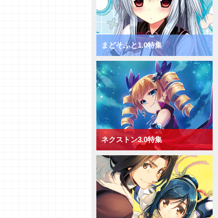
チャージ！ きゃべつそふと1.0
ミックス宙単デッキ
【デッキ紹介】サポートでDP上
昇！ きゃべつそふと1.0 ミック
ス花単デッキ
まどそふと1.0特集
【デッキ紹介】相手の手札を減ら
して制圧！ きゃべつそふと1.0
ミックス月単デッキ
【デッキ紹介】能力値上昇と破棄
でフィールド圧倒！ きゃべつそ
ふと1.0 ミックス雪単デッキ
【デッキ紹介】ドローするかAP
強化か！ Navel2.0 ミックス日
単デッキ
ネクストン3.0特集
【デッキ紹介】大型キャラを全体
強化！ Navel2.0 ミックス宙単
デッキ
【デッキ紹介】[手札宣言能力]を
連発！ Navel2.0 ミックス花単
デッキ
【デッキ紹介】対応して押し切
れ！ Navel2.0 ミックス月単デ
ッキ