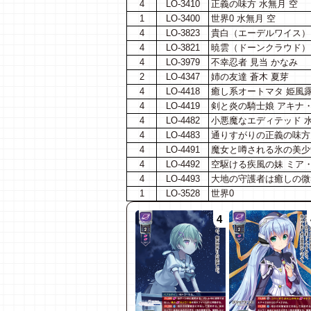
4
LO-3410
正義の味方 水無月 空
1
LO-3400
世界0 水無月 空
4
LO-3823
貴白（エーデルワイス） 
4
LO-3821
暁雲（ドーンクラウド） 
4
LO-3979
不幸忍者 見当 かなみ
2
LO-4347
姉の友達 蒼木 夏芽
4
LO-4418
癒し系オートマタ 姫風
4
LO-4419
剣と炎の騎士娘 アキナ
4
LO-4482
小悪魔なエディテッド 水
4
LO-4483
通りすがりの正義の味方 
4
LO-4491
魔女と噂される氷の美少
4
LO-4492
空駆ける疾風の妹 ミア
4
LO-4493
大地の守護者は癒しの微
1
LO-3528
世界0
4