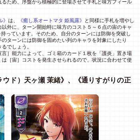
れるため、序盤から積極的に登場させて手札と味方フィール
ル》
は、
《癒し系オートマタ 姫風露》
と同様に手札を増やし
力以外に、ターン開始時に味方のコスト５～６点の宙のキャ
を持っています。そのため、自分のターンには防御を突破し
手のターンには防御を固めたい列のキャラを対象にしたり
きるでしょう。
宣言］能力によって、ゴミ箱のカード１枚を「護炎」置き場
くは［宙］コストを発生させられるので、状況に合わせて使
ラウド）天ヶ瀬 茉緒》、《通りすがりの正