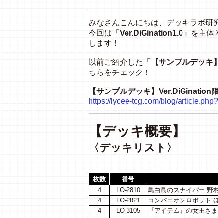
みなさんこんにちは、デッキラボ研
今回は
「Ver.DiGination1.0」
を主体
します！
以前ご紹介した
「【サンプルデッキ】Ve
ちらをチェック！
【サンプルデッキ】Ver.DiGinatio
https://lycee-tcg.com/blog/article.p
【デッキ概要】
〈デッキリスト〉
枚数
番号
4
LO-2810
鳥白島のスナイパー 野村
4
LO-2821
コンパニオンロボット ほ
4
LO-3105
『アイテム』の女王さま 