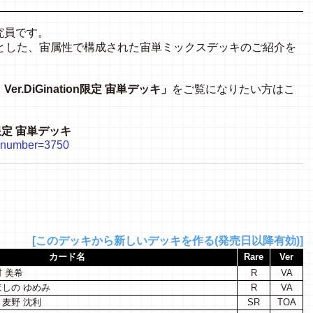
究員です。
とした、宙属性で構成された宙単ミックスデッキのご紹介を
r.DiGination限定 宙単デッキ」
をご覧になりたい方はこ
n限定 宙単デッキ
hp?number=3750
[このデッキから新しいデッキを作る(発売日以降有効)]
カード名
Rare
Ver
 美希
R
VA
しの ゆめみ
R
VA
麦野 沈利
SR
TOA