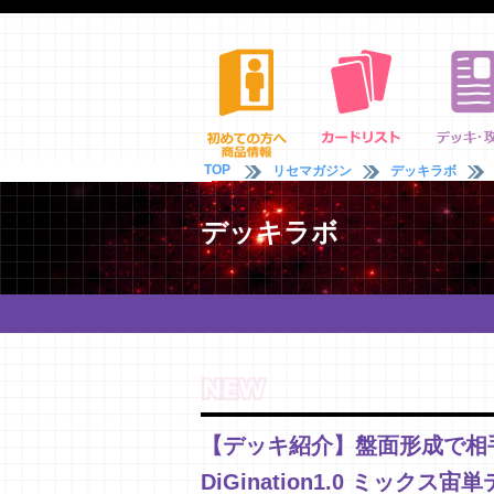
TOP
リセマガジン
デッキラボ
デッキラボ
【デッキ紹介】盤面形成で相
DiGination1.0 ミックス宙