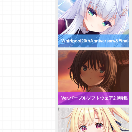
Vol.74】パープルソフトウェア
2.0【初心者向け】
【研究員イチオシカード紹介
Vol.73】パープルソフトウェア
2.0【初心者向け】
【研究員イチオシカード紹介
Vol.72】パープルソフトウェア
Whirlpool20thAnniversary&Finale
2.0【初心者向け】
【デッキ紹介】 様々な除去を駆
使して盤面崩壊！ パープルソフ
特集
トウェア2.0 ミックス雪単デッ
キ
【デッキ紹介】妨害と弱体化で動
きを制限せよ！ パープルソフト
ウェア2.0 ミックス月単デッキ
【デッキ紹介】 エリア多投で全
体強化！ パープルソフトウェア
2.0 ミックス花単デッキ
Ver.パープルソフトウェア2.0特集
【デッキ紹介】 アイテム強化で
攻防一体！ パープルソフトウェ
ア2.0 ミックス宙単デッキ
【デッキ紹介】相打ち戦法でガン
ガン攻めろ！ パープルソフトウ
ェア2.0 ミックス日単デッキ