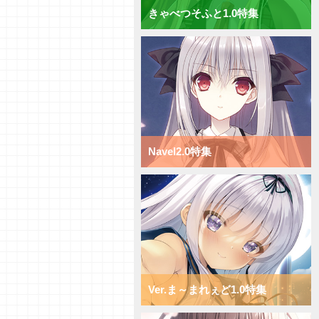
きゃべつそふと1.0特集
【研究員イチオシカード紹介
Vol.69】ニトロオリジン1.0【初
心者向け】
【研究員イチオシカード紹介
Vol.68】ニトロオリジン1.0【初
心者向け】
【研究員イチオシカード紹介
Vol.67】ニトロオリジン1.0【初
心者向け】
【研究員イチオシカード紹介
Navel2.0特集
Vol.66】ニトロオリジン1.0【初
心者向け】
【デッキ紹介】小型キャラを全体
強化！ ニトロオリジン1.0 ミッ
クス日単デッキ
【デッキ紹介】超大型キャラで蹂
躙せよ！ ニトロオリジン1.0 ミ
ックス宙単デッキ
【デッキ紹介】サポートと移動で
攻め続けろ！ ニトロオリジン
1.0 ミックス花単デッキ
Ver.ま～まれぇど1.0特集
【デッキ紹介】超大型キャラへコ
ンバート！ ニトロオリジン1.0