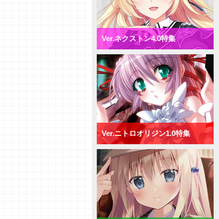
【研究員イチオシカード紹介
Vol.72】ネクストン4.0【初心者
向け】
【研究員イチオシカード紹介
Ver.ネクストン4.0特集
Vol.71】ネクストン4.0【初心者
向け】
【デッキ紹介】AP強化と連続攻
撃で決めろ！ ネクストン4.0 ミ
ックス日単デッキ
【デッキ紹介】手札宣言能力で牽
制せよ！ ネクストン4.0 ミッ
クス宙単デッキ
【デッキ紹介】行動制限と速攻で
勝負を決めろ！ ネクストン
4.0 ミックス花単デッキ
Ver.ニトロオリジン1.0特集
【デッキ紹介】２種類の新エリア
を使い分けろ！ ネクストン4.0
ミックス月単デッキ
【デッキ紹介】[T]能力を活かし
て、バトルを制せ！ ネクストン
4.0 ミックス雪単デッキ
【研究員イチオシカード紹介
Vol.70】ニトロオリジン1.0【初
心者向け】