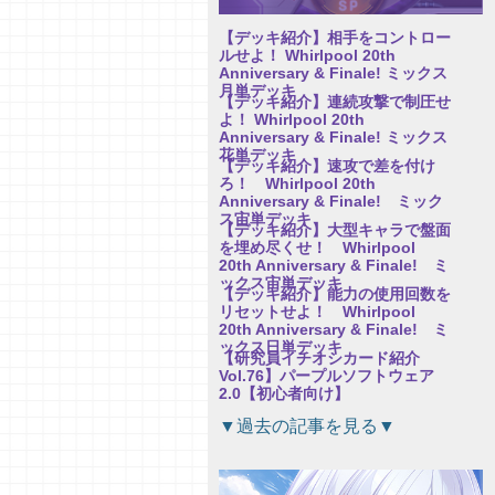
【デッキ紹介】相手をコントロー
ルせよ！ Whirlpool 20th
Anniversary & Finale! ミックス
月単デッキ
【デッキ紹介】連続攻撃で制圧せ
よ！ Whirlpool 20th
Anniversary & Finale! ミックス
花単デッキ
【デッキ紹介】速攻で差を付け
ろ！ Whirlpool 20th
Anniversary & Finale! ミック
ス宙単デッキ
【デッキ紹介】大型キャラで盤面
を埋め尽くせ！ Whirlpool
20th Anniversary & Finale! ミ
ックス宙単デッキ
【デッキ紹介】能力の使用回数を
リセットせよ！ Whirlpool
20th Anniversary & Finale! ミ
ックス日単デッキ
【研究員イチオシカード紹介
Vol.76】パープルソフトウェア
2.0【初心者向け】
【研究員イチオシカード紹介
▼過去の記事を見る▼
Vol.75】パープルソフトウェア
2.0【初心者向け】
【研究員イチオシカード紹介