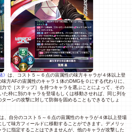
緒》
は、コスト５～６点の宙属性の味方キャラが４体以上登
味方AFの宙属性のキャラ１体のDMGを０にする代わりに、
能力で［ステップ］を持つキャラを選ぶことによって、その
空いた枠に別のキャラを登場もしくは移動させれば、同じ列を
のターンの攻撃に対して防御を固めることもできるでしょ
は、自分のコスト５～６点の宙属性のキャラが４体以上登場
にして味方フィールドに移動することができます。デメリッ
ャラに指定することはできませんが、他のキャラが攻撃した