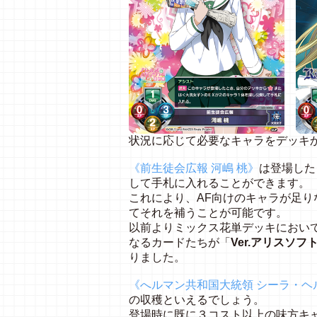
状況に応じて必要なキャラをデッキ
《前生徒会広報 河嶋 桃》
は登場した
して手札に入れることができます。
これにより、AF向けのキャラが足り
てそれを補うことが可能です。
以前よりミックス花単デッキにおい
なるカードたちが「
Ver.アリスソフト
りました。
《へルマン共和国大統領 シーラ・ヘ
の収穫といえるでしょう。
登場時に既に３コスト以上の味方キ