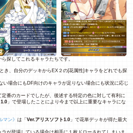
から探してこれるキャラたちです。
とき、自分のデッキからEX２の[花属性]キャラをどれでも探
ない場合にもDF向けのキャラが足りない場合にも状況に応じ
て定番のカードでしたが、後述する特定の色に対して有利に
1.0
」で登場したことにより今まで以上に重要なキャラにな
ルマン》
は「
Ver.アリスソフト1.0
」で花単デッキが得た最大
ャラが登場している場合は相手に１枚ドローされてしまいま