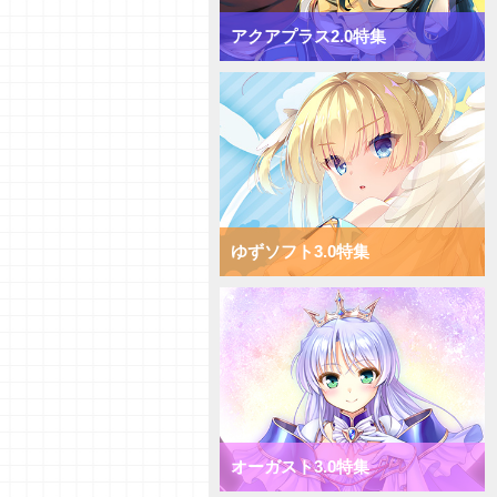
【デッキ紹介】[T]能力を使い倒
してコントロール！ Navel2.0
アクアプラス2.0特集
ミックス雪単デッキ
【デッキ紹介】AP強化で速攻勝
負！ ま～まれぇど1.0 ミックス
日単デッキ
【デッキ紹介】大量コストで圧
倒！ ま～まれぇど1.0 ミックス
宙単デッキ
【デッキ紹介】能力値強化で一点
突破！ ま～まれぇど1.0 ミック
ス花単デッキ
ゆずソフト3.0特集
【デッキ紹介】エリアの大量配置
で能力値操作！ ま～まれぇど
1.0 ミックス月単デッキ
【デッキ紹介】相手のキャラを破
棄して強化！ ま～まれぇど1.0
ミックス雪単デッキ
【初心者向けVol.36】それぞれの
カード種類についてご紹介！
【研究員イチオシカード紹介
オーガスト3.0特集
Vol.59】ケロＱ・枕1.0【初心者