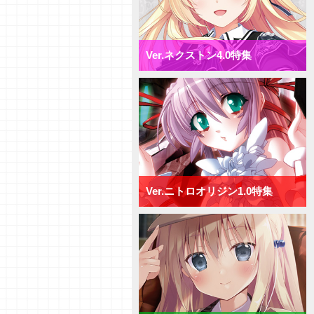
【研究員イチオシカード紹介
Vol.72】ネクストン4.0【初心者
向け】
【研究員イチオシカード紹介
Ver.ネクストン4.0特集
Vol.71】ネクストン4.0【初心者
向け】
【デッキ紹介】AP強化と連続攻
撃で決めろ！ ネクストン4.0 ミ
ックス日単デッキ
【デッキ紹介】手札宣言能力で牽
制せよ！ ネクストン4.0 ミッ
クス宙単デッキ
【デッキ紹介】行動制限と速攻で
勝負を決めろ！ ネクストン
4.0 ミックス花単デッキ
Ver.ニトロオリジン1.0特集
【デッキ紹介】２種類の新エリア
を使い分けろ！ ネクストン4.0
ミックス月単デッキ
【デッキ紹介】[T]能力を活かし
て、バトルを制せ！ ネクストン
4.0 ミックス雪単デッキ
【研究員イチオシカード紹介
Vol.70】ニトロオリジン1.0【初
心者向け】