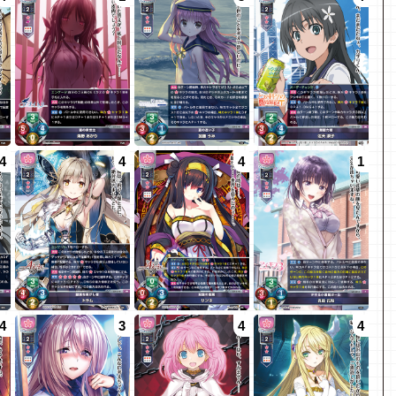
4
4
4
1
4
3
4
4