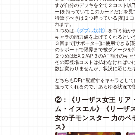
すが自分のデッキを全て２コスト以下
ー]を持っていてこのカードだけを見
特筆すべきは２つ持っている[花]１
れます。
１つめは
《ダブル奴隷》
をゴミ箱か
キャラの能力値を上げてくれるとい
３回まで[サポーター]に使用できる[
のサポートで限界まで被ダメージを
２つめはEX２/AP３のAF向けの
その際登場コストは払わなければい
数は変わりませんが、状況に応じた
どちらもDFに配置するキャラとして
担ってくれるので、あらゆる状況で
②：《リーザス女王 リア
ム・イスエル》《リーザス
女の子モンスター 力のベ
ス》