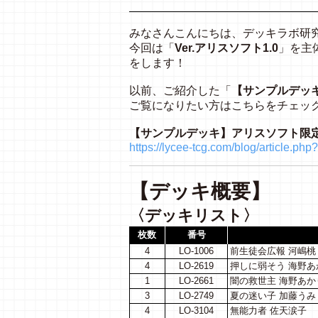
みなさんこんにちは、デッキラボ
今回は「
Ver.アリスソフト1.0
」を主
をします！
以前、ご紹介した「
【サンプルデッ
ご覧になりたい方はこちらをチェッ
【サンプルデッキ】アリスソフト限定
https://lycee-tcg.com/blog/article.p
【デッキ概要】
〈デッキリスト〉
枚数
番号
4
LO-1006
前生徒会広報 河嶋桃
4
LO-2619
押しに弱そう 海野あ
1
LO-2661
闇の救世主 海野あか
3
LO-2749
夏の迷い子 加藤うみ
4
LO-3104
無能力者 佐天涙子