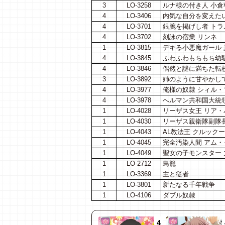
3
LO-3258
ルナ様の付き人 小倉
4
LO-3406
内気な自分を変えた
4
LO-3701
銀腕を掲げし者 トラ
4
LO-3702
刻詠の宿業 リンネ
1
LO-3815
デキる小悪魔ガール 
4
LO-3845
ふわふわもちもち幼
4
LO-3846
偶然と謎に満ちた転
3
LO-3892
姉のように甘やかし
4
LO-3977
俺様の奴隷 シィル・
4
LO-3978
へルマン共和国大統
1
LO-4028
リーザス女王 リア
1
LO-4030
リーザス親衛隊副隊
1
LO-4043
AL教法王 クルック
1
LO-4045
完全汚染人間 アム・
1
LO-4049
聖女の子モンスター
1
LO-2712
鳥籠
1
LO-3369
主と従者
1
LO-3801
新たなる千年戦争
1
LO-4106
ダブル奴隷
4