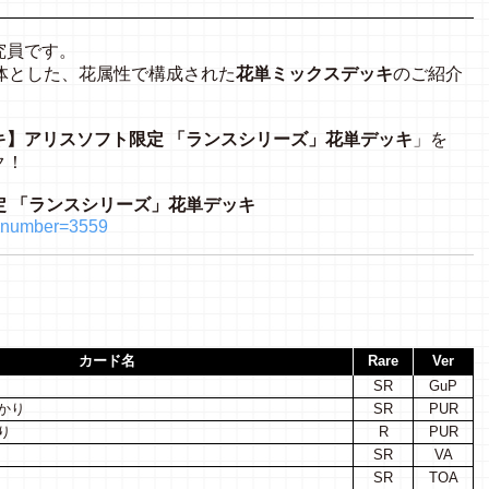
研究員です。
体とした、花属性で構成された
花単ミックスデッキ
のご紹介
キ】アリスソフト限定 「ランスシリーズ」花単デッキ
」を
ク！
 「ランスシリーズ」花単デッキ
hp?number=3559
カード名
Rare
Ver
SR
GuP
かり
SR
PUR
り
R
PUR
SR
VA
SR
TOA