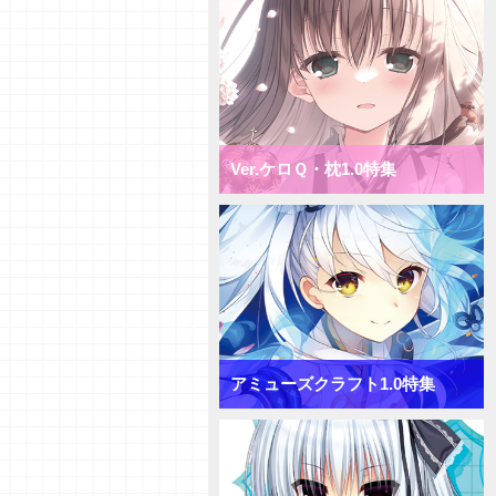
ミックス月単デッキ
【デッキ紹介】盤面一掃で隙を突
け！ ニトロオリジン1.0 ミック
ス雪単デッキ
【初心者向けVol.38】「ターンリ
カバリー」「プリンシパル」「サ
プライズ」について
Ver.ケロＱ・枕1.0特集
【初心者向けVol.37】「おうちで
リセ」をやってみよう！
【研究員イチオシカード紹介
Vol.65】きゃべつそふと1.0【初
心者向け】
【研究員イチオシカード紹介
Vol.64】きゃべつそふと1.0【初
心者向け】
【研究員イチオシカード紹介
Vol.63】きゃべつそふと1.0【初
アミューズクラフト1.0特集
心者向け】
【デッキ紹介】コスト大量発生！
きゃべつそふと1.0 ミックス日
単デッキ
【デッキ紹介】フィールド全体を