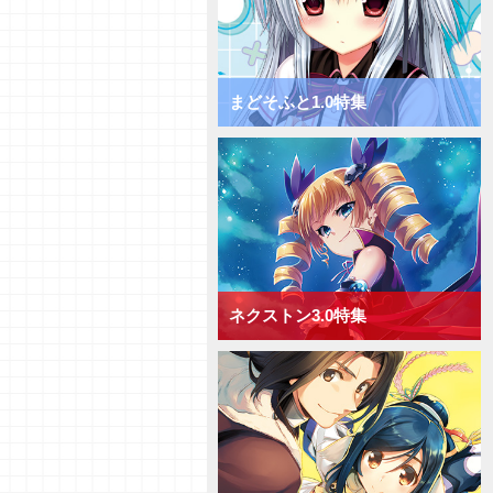
チャージ！ きゃべつそふと1.0
ミックス宙単デッキ
【デッキ紹介】サポートでDP上
昇！ きゃべつそふと1.0 ミック
ス花単デッキ
まどそふと1.0特集
【デッキ紹介】相手の手札を減ら
して制圧！ きゃべつそふと1.0
ミックス月単デッキ
【デッキ紹介】能力値上昇と破棄
でフィールド圧倒！ きゃべつそ
ふと1.0 ミックス雪単デッキ
【デッキ紹介】ドローするかAP
強化か！ Navel2.0 ミックス日
単デッキ
ネクストン3.0特集
【デッキ紹介】大型キャラを全体
強化！ Navel2.0 ミックス宙単
デッキ
【デッキ紹介】[手札宣言能力]を
連発！ Navel2.0 ミックス花単
デッキ
【デッキ紹介】対応して押し切
れ！ Navel2.0 ミックス月単デ
ッキ