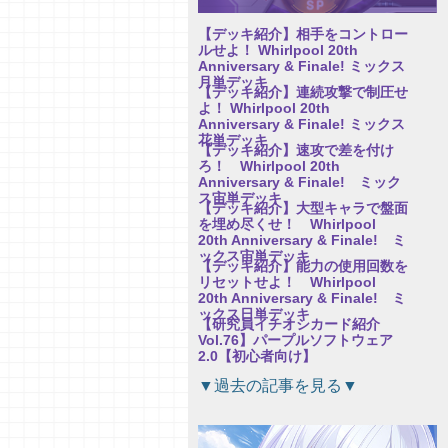
【デッキ紹介】相手をコントロー
ルせよ！ Whirlpool 20th
Anniversary & Finale! ミックス
月単デッキ
【デッキ紹介】連続攻撃で制圧せ
よ！ Whirlpool 20th
Anniversary & Finale! ミックス
花単デッキ
【デッキ紹介】速攻で差を付け
ろ！ Whirlpool 20th
Anniversary & Finale! ミック
ス宙単デッキ
【デッキ紹介】大型キャラで盤面
を埋め尽くせ！ Whirlpool
20th Anniversary & Finale! ミ
ックス宙単デッキ
【デッキ紹介】能力の使用回数を
リセットせよ！ Whirlpool
20th Anniversary & Finale! ミ
ックス日単デッキ
【研究員イチオシカード紹介
Vol.76】パープルソフトウェア
2.0【初心者向け】
【研究員イチオシカード紹介
▼過去の記事を見る▼
Vol.75】パープルソフトウェア
2.0【初心者向け】
【研究員イチオシカード紹介