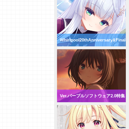
Vol.74】パープルソフトウェア
2.0【初心者向け】
【研究員イチオシカード紹介
Vol.73】パープルソフトウェア
2.0【初心者向け】
【研究員イチオシカード紹介
Vol.72】パープルソフトウェア
Whirlpool20thAnniversary&Finale
2.0【初心者向け】
【デッキ紹介】 様々な除去を駆
使して盤面崩壊！ パープルソフ
特集
トウェア2.0 ミックス雪単デッ
キ
【デッキ紹介】妨害と弱体化で動
きを制限せよ！ パープルソフト
ウェア2.0 ミックス月単デッキ
【デッキ紹介】 エリア多投で全
体強化！ パープルソフトウェア
2.0 ミックス花単デッキ
Ver.パープルソフトウェア2.0特集
【デッキ紹介】 アイテム強化で
攻防一体！ パープルソフトウェ
ア2.0 ミックス宙単デッキ
【デッキ紹介】相打ち戦法でガン
ガン攻めろ！ パープルソフトウ
ェア2.0 ミックス日単デッキ