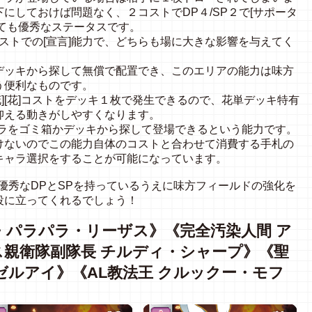
にしておけば問題なく、２コストでDP４/SP２で[サポータ
ても優秀なステータスです。
コストでの[宣言]能力で、どちらも場に大きな影響を与えてく
デッキから探して無償で配置でき、このエリアの能力は味方
う便利なものです。
花][花]コストをデッキ１枚で発生できるので、花単デッキ特有
抑える動きがしやすくなります。
キャラをゴミ箱かデッキから探して登場できるという能力です。
けないのでこの能力自体のコストと合わせて消費する手札の
キャラ選択をすることが可能になっています。
優秀なDPとSPを持っているうえに味方フィールドの強化を
役に立ってくれるでしょう！
・パラパラ・リーザス》《完全汚染人間 ア
親衛隊副隊長 チルディ・シャープ》《聖
ゼルアイ》《AL教法王 クルックー・モフ