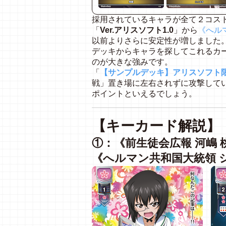
採用されているキャラが全て２コス
「
Ver.アリスソフト1.0
」から
《へル
以前よりさらに安定性が増しました
デッキからキャラを探してこれるカ
のが大きな強みです。
「
【サンプルデッキ】アリスソフト限
戦」置き場に左右されずに攻撃して
ポイントといえるでしょう。
【キーカード解説】
①：《前生徒会広報 河嶋 
《へルマン共和国大統領 