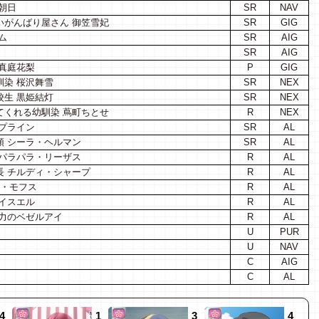
朝日
SR
NAV
いがんばり屋さん 御笠雪妃
SR
GIG
ム
SR
AIG
SR
AIG
真庭花梨
P
GIG
馴染 桜沢舞雪
SR
NEX
校生 黒姫結灯
SR
NEX
てくれる幼馴染 蔦町ちとせ
R
NEX
プライン
SR
AL
領 シーラ・ヘルマン
SR
AL
・パラパラ・リーザス
R
AL
長 チルディ・シャープ
R
AL
ー・モフス
R
AL
イスエル
R
AL
 力のベゼルアイ
R
AL
U
PUR
U
NAV
C
AIG
C
AL
4
1
3
4