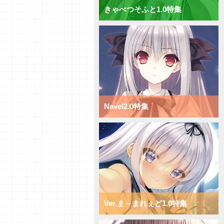
きゃべつそふと1.0特集
【研究員イチオシカード紹介
Vol.69】ニトロオリジン1.0【初
心者向け】
【研究員イチオシカード紹介
Vol.68】ニトロオリジン1.0【初
心者向け】
【研究員イチオシカード紹介
Vol.67】ニトロオリジン1.0【初
心者向け】
【研究員イチオシカード紹介
Navel2.0特集
Vol.66】ニトロオリジン1.0【初
心者向け】
【デッキ紹介】小型キャラを全体
強化！ ニトロオリジン1.0 ミッ
クス日単デッキ
【デッキ紹介】超大型キャラで蹂
躙せよ！ ニトロオリジン1.0 ミ
ックス宙単デッキ
【デッキ紹介】サポートと移動で
攻め続けろ！ ニトロオリジン
1.0 ミックス花単デッキ
Ver.ま～まれぇど1.0特集
【デッキ紹介】超大型キャラへコ
ンバート！ ニトロオリジン1.0