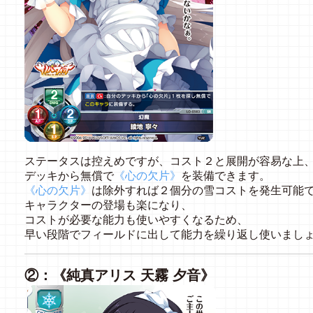
ステータスは控えめですが、コスト２と展開が容易な上
デッキから無償で
《心の欠片》
を装備できます。
《心の欠片》
は除外すれば２個分の雪コストを発生可能
キャラクターの登場も楽になり、
コストが必要な能力も使いやすくなるため、
早い段階でフィールドに出して能力を繰り返し使いまし
②：《純真アリス 天霧 夕音》