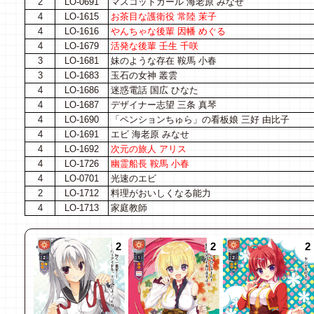
2
LO-0691
マスコットガール 海老原 みなせ
4
LO-1615
お茶目な護衛役 常陸 茉子
4
LO-1616
やんちゃな後輩 因幡 めぐる
4
LO-1679
活発な後輩 壬生 千咲
3
LO-1681
妹のような存在 鞍馬 小春
3
LO-1683
玉石の女神 叢雲
4
LO-1686
迷惑電話 国広 ひなた
4
LO-1687
デザイナー志望 三条 真琴
4
LO-1690
「ペンションちゅら」の看板娘 三好 由比子
4
LO-1691
エビ 海老原 みなせ
4
LO-1692
次元の旅人 アリス
4
LO-1726
幽霊船長 鞍馬 小春
4
LO-0701
光速のエビ
2
LO-1712
料理がおいしくなる能力
4
LO-1713
家庭教師
2
2
2