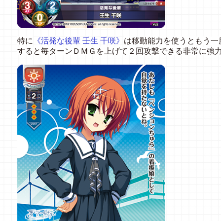
特に
《活発な後輩 壬生 千咲》
は移動能力を使うともう一
すると毎ターンＤＭＧを上げて２回攻撃できる非常に強