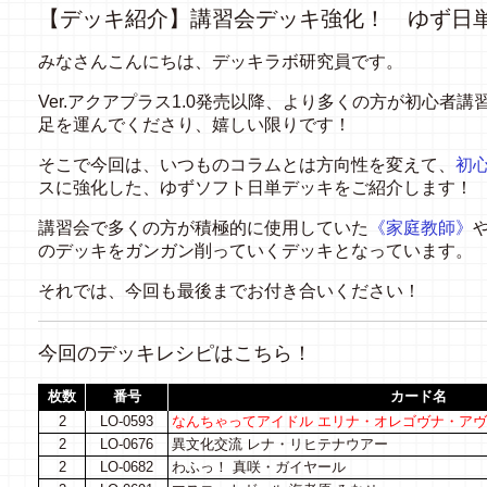
【デッキ紹介】講習会デッキ強化！ ゆず日
みなさんこんにちは、デッキラボ研究員です。
Ver.
アクアプラス1.0発売以降、より多くの方が初心者講
足を運んでくださり、嬉しい限りです！
そこで今回は、いつものコラムとは方向性を変えて、
初
スに強化した、ゆずソフト日単デッキをご紹介します！
講習会で多くの方が積極的に使用していた
《家庭教師》
のデッキをガンガン削っていくデッキとなっています。
それでは、今回も最後までお付き合いください！
今回のデッキレシピはこちら！
枚数
番号
カード名
2
LO-0593
なんちゃってアイドル エリナ・オレゴヴナ・ア
2
LO-0676
異文化交流 レナ・リヒテナウアー
2
LO-0682
わふっ！ 真咲・ガイヤール