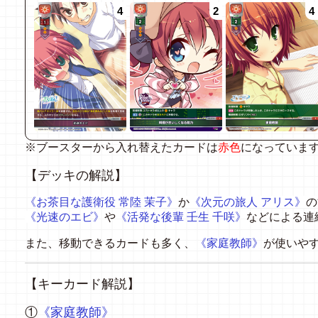
4
2
4
※ブースターから入れ替えたカードは
赤色
になっていま
【デッキの解説】
《
お茶目な護衛役 常陸 茉子》
か
《次元の旅人 アリス》
の
《
光速のエビ》
や
《活発な後輩 壬生 千咲》
などによる連
また、移動できるカードも多く、
《家庭教師》
が使いや
【キーカード解説】
①
《家庭教師》