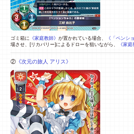
ゴミ箱に
《家庭教師》
が置かれている場合、
《「ペンショ
場させ、[リカバリー]によるドローを狙いながら、
《家庭
②
《次元の旅人 アリス》