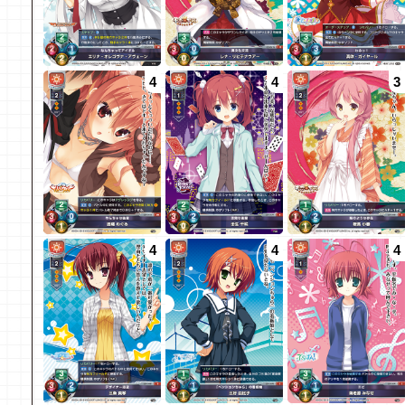
4
4
3
4
4
4