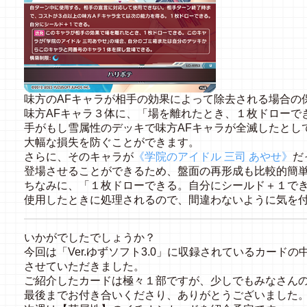
味方のAFキャラが相手の効果によって除去される場合の
味方AFキャラ３体に、「場を離れたとき、１枚ドローで
手がもし雪属性のデッキで味方AFキャラが全滅したとし
大幅な損失を防ぐことができます。
さらに、そのキャラが
《学院のアイドル 三司 あやせ》
だ
登場させることができるため、盤面の再形成も比較的簡
ちなみに、「１枚ドローできる。自分にシールド＋１で
使用したときに処理されるので、間違わないように気を
いかがでしたでしょうか？
今回は「Ver.ゆずソフト3.0」に収録されているカード
させていただきました。
ご紹介したカードは極々１部ですが、少しでもみなさん
最後までお付き合いくださり、ありがとうございました