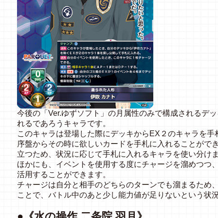
今後の「Ver.ゆずソフト」の月属性のみで構成されるデ
れるであろうキャラです。
このキャラは登場した際にデッキからEX２のキャラを手
序盤からその時に欲しいカードを手札に入れることがで
立つため、状況に応じて手札に入れるキャラを使い分け
ほかにも、イベントを使用する度にチャージを溜めつつ
活用することができます。
チャージは自分と相手のどちらのターンでも溜まるため
ことで、バトル中のあと少し能力値が足りないという状
●《水の操作 二条院 羽月》