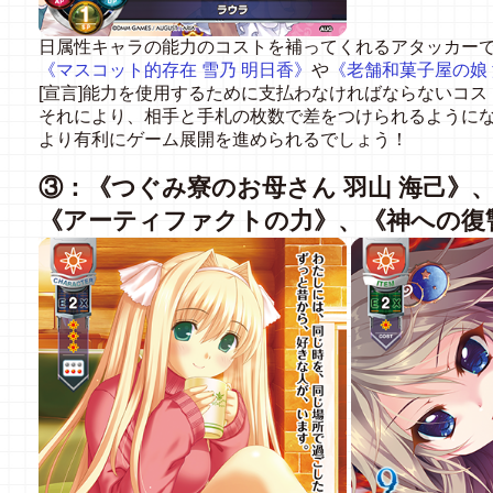
日属性キャラの能力のコストを補ってくれるアタッカー
《マスコット的存在 雪乃 明日香》
や
《老舗和菓子屋の娘 
[宣言]能力を使用するために支払わなければならないコ
それにより、相手と手札の枚数で差をつけられるように
より有利にゲーム展開を進められるでしょう！
③：《つぐみ寮のお母さん 羽山 海己》
《アーティファクトの力》、《神への復