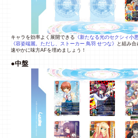
キャラを効率よく展開できる
《新たなる光のセクシィ小悪
《
容姿端麗。ただし、ストーカー 鳥羽 せつな》
と組み合
速やかに味方AFを埋めましょう！
●中盤