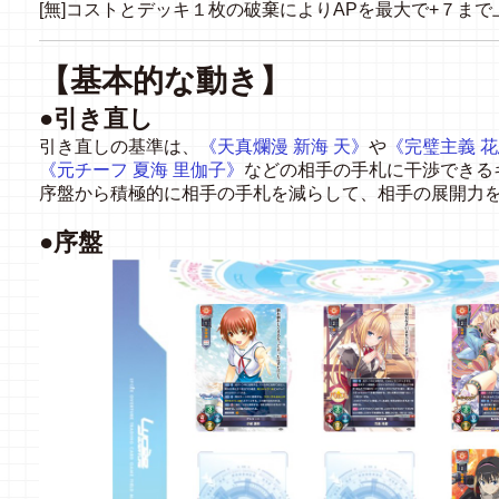
[無]コストとデッキ１枚の破棄によりAPを最大で+７ま
【基本的な動き】
●引き直し
引き直しの基準は、
《天真爛漫 新海 天》
や
《完璧主義 花
《元チーフ 夏海 里伽子》
などの相手の手札に干渉できる
序盤から積極的に相手の手札を減らして、相手の展開力
●序盤