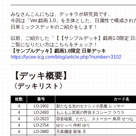
みなさんこんにちは、デッキラボ研究員です。
今回は「Ver.戯画 1.0」を主体とした、日属性で構成され
日単ミックスデッキのご紹介をします！
以前、ご紹介した「【【サンプルデッキ】戯画1.0限定 
ご覧になりたい方はこちらをチェック！
【サンプルデッキ】戯画1.0限定 日単デッキ
https://lycee-tcg.com/blog/article.php?number=3102
【デッキ概要】
〈デッキリスト〉
枚数
番号
カード名
4
LO-1902
新たなる光のセクシィ小悪魔 レッサー
4
LO-2493
もふもふ尻尾の野良ネコシーフ ラウラ
4
LO-2623
容姿端麗。ただし、ストーカー 鳥羽 せつな
4
LO-2754
ゆりっぺ 仲村 ゆり
4
LO-2880
天真爛漫 新海 天