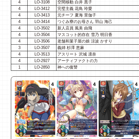
4
LO-3108
空間移動 白井 黒子
4
LO-3412
完璧主義 花鳥 玲愛
4
LO-3413
元チーフ 夏海 里伽子
4
LO-3414
つぐみ寮のお母さん 羽山 海己
4
LO-3502
新人店員 風美 由飛
4
LO-3504
マスコット的存在 雪乃 明日香
4
LO-3506
老舗和菓子屋の娘 涼波 かすり
3
LO-3507
義姉 杉澤 恵麻
4
LO-3513
アスリート 沢城 凛奈
4
LO-2927
アーティファクトの力
1
LO-2850
神への復讐
4
4
4