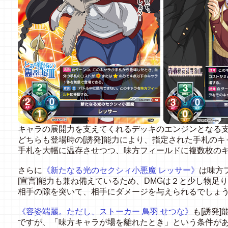
キャラの展開力を支えてくれるデッキのエンジンとなる
どちらも登場時の[誘発]能力により、指定された手札の
手札を大幅に温存させつつ、味方フィールドに複数枚の
さらに
《新たなる光のセクシィ小悪魔 レッサー》
は味方
[宣言]能力も兼ね備えているため、DMGは２と少し物足
相手の隙を突いて、相手にダメージを与えられるでしょ
《
容姿端麗。ただし、ストーカー 鳥羽 せつな》
も[誘発
ですが、「味方キャラが場を離れたとき」という条件が