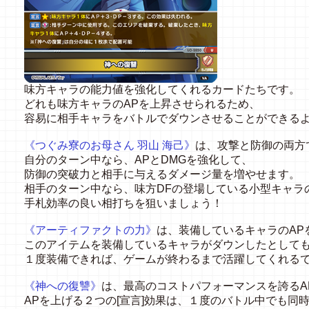
味方キャラの能力値を強化してくれるカードたちです。
どれも味方キャラのAPを上昇させられるため、
容易に相手キャラをバトルでダウンさせることができる
《つぐみ寮のお母さん 羽山 海己》
は、攻撃と防御の両方
自分のターン中なら、APとDMGを強化して、
防御の突破力と相手に与えるダメージ量を増やせます。
相手のターン中なら、味方DFの登場している小型キャラ
手札効率の良い相打ちを狙いましょう！
《アーティファクトの力》
は、装備しているキャラのAP
このアイテムを装備しているキャラがダウンしたとして
１度装備できれば、ゲームが終わるまで活躍してくれる
《神への復讐》
は、最高のコストパフォーマンスを誇るA
APを上げる２つの[宣言]効果は、１度のバトル中でも同