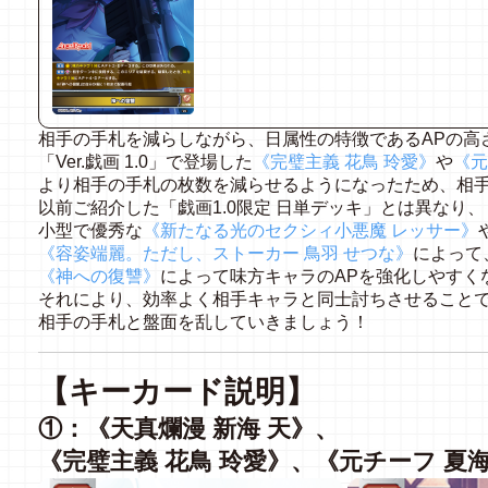
相手の手札を減らしながら、日属性の特徴であるAPの高
「Ver.戯画 1.0」で登場した
《完璧主義 花鳥 玲愛》
や
《元
より相手の手札の枚数を減らせるようになったため、相
以前ご紹介した「戯画1.0限定 日単デッキ」とは異なり、
小型で優秀な
《新たなる光のセクシィ小悪魔 レッサー》
《
容姿端麗。ただし、ストーカー 鳥羽 せつな》
によって
《神への復讐》
によって味方キャラのAPを強化しやすく
それにより、効率よく相手キャラと同士討ちさせること
相手の手札と盤面を乱していきましょう！
【キーカード説明】
①：《天真爛漫 新海 天》、
《完璧主義 花鳥 玲愛》、《元チーフ 夏海