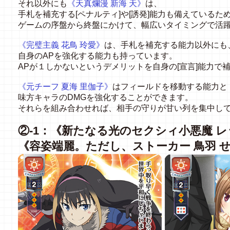
それ以外にも
《天真爛漫 新海 天》
は、
手札を補充する[ペナルティ]や[誘発]能力も備えているた
ゲームの序盤から終盤にかけて、幅広いタイミングで活
《完璧主義 花鳥 玲愛》
は、手札を補充する能力以外にも
自身のAPを強化する能力も持っています。
APが１しかないというデメリットを自身の[宣言]能力で
《元チーフ 夏海 里伽子》
はフィールドを移動する能力と
味方キャラのDMGを強化することができます。
それらを組み合わせれば、相手の守りが甘い列を集中し
②-1：《新たなる光のセクシィ小悪魔 
《容姿端麗。ただし、ストーカー 鳥羽 