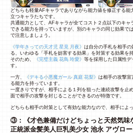
どちらも軽量AFキャラでありながら能力値を修正する能
立つキャラたちです。
共通能力として、AFキャラが全てコスト２点以下のキャ
できる能力を持っていますが、別のキャラの同じ効果で
で注意しましょう。
《学年きっての天才児 星見 月夜》
は自分の手札を相手の
る、いわゆる「手札を妨害する効果」を対策する効果を
そのため、
《完璧主義 花鳥 玲愛》
等を採用した日属性デ
す。
一方、
《デキる小悪魔ガール 真庭 花梨》
は相手の攻撃宣
る能力を持っています。
一度きりですが、相手による１列を狙った連続攻撃を止
面で相手の攻撃を封じることができるのが特徴です。
どちらも相手の対策として有効な能力なので、相手によ
③：《才色兼備だけどちょっと天然気味な
正統派金髪美人巨乳美少女 池永 アヴロ