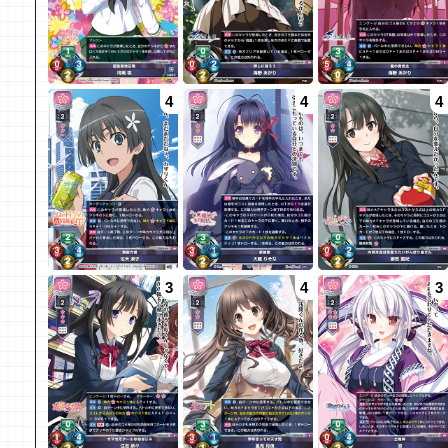
4
4
4
3
4
3