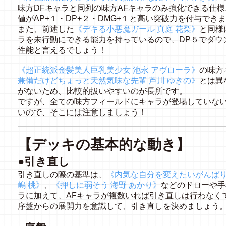
味方DFキャラと同列の味方AFキャラのみ強化できる仕
値がAP+１・DP+２・DMG+１と高い突破力を付与でき
また、前述した
《デキる小悪魔ガール 真庭 花梨》
と同様
ラを未行動にできる能力を持っているので、DP５でダウ
性能と言えるでしょう！
《超正統派金髪美人巨乳美少女 池永 アヴローラ》
の味方
兼備だけどちょっと天然気味な先輩 芦川 ゆきの》
とは異
がないため、比較的扱いやすいのが長所です。
ですが、全ての味方フィールドにキャラが登場していない
いので、そこには注意しましょう！
【デッキの基本的な動き】
●引き直し
引き直しの際の基準は、
《内気な自分を変えたいがんばり
嶋 桃》
、
《押しに弱そう 海野 あかり》
などのドローや手
ラに加えて、AFキャラが複数いれば引き直しは行わなく
序盤からの展開力を意識して、引き直しを決めましょう