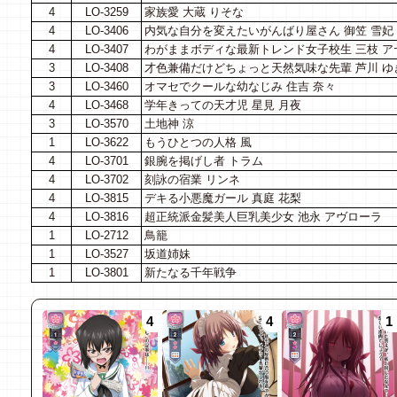
4
LO-3259
家族愛 大蔵 りそな
4
LO-3406
内気な自分を変えたいがんばり屋さん 御笠 雪妃
4
LO-3407
わがままボディな最新トレンド女子校生 三枝 ア
3
LO-3408
才色兼備だけどちょっと天然気味な先輩 芦川 ゆ
3
LO-3460
オマセでクールな幼なじみ 住吉 奈々
4
LO-3468
学年きっての天才児 星見 月夜
3
LO-3570
土地神 涼
1
LO-3622
もうひとつの人格 風
4
LO-3701
銀腕を掲げし者 トラム
4
LO-3702
刻詠の宿業 リンネ
4
LO-3815
デキる小悪魔ガール 真庭 花梨
4
LO-3816
超正統派金髪美人巨乳美少女 池永 アヴローラ
1
LO-2712
鳥籠
1
LO-3527
坂道姉妹
1
LO-3801
新たなる千年戦争
4
4
1