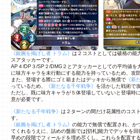
《銀腕を掲げし者 トラム》
は２コストとしては破格の能
スアタッカーです。
AP４/DP３/SP２/DMG２とアタッカーとしての平均
に味方キャラを未行動にする能力を持っているため、攻
また、登場する際にゴミ箱またはデッキから無償で
《新
っているため、
《新たなる千年戦争》
を活かした戦術で
ただし、既に味方キャラが５体登場していないと登場時
意が必要です。
《新たなる千年戦争》
は２ターンの間だけ花属性のコス
す。
《銀腕を掲げし者 トラム》
の能力で無償で配置され、か
てくれるうえに、詰めの盤面では[切札]能力でデッキを
早めの段階でフィールドを埋め尽くし、これらを配置す