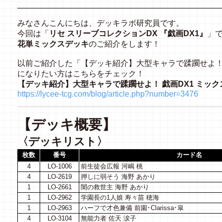
みなさんこんにちは、デッキラボ研究員です。
今回は「
リセ スリーブコレクションDX 『戯画DX1』
」
花単ミックスデッキ
のご紹介をします！
以前ご紹介した「【デッキ紹介】大型キャラで蹂躙せよ！ 
になりたい方はこちらをチェック！
【デッキ紹介】大型キャラで蹂躙せよ！ 戯画DX1 ミッ
https://lycee-tcg.com/blog/article.php?number=3476
【デッキ概要】
〈デッキリスト〉
枚数
番号
カード名
4
LO-1006
前生徒会広報 河嶋 桃
4
LO-2619
押しに弱そう 海野 あかり
1
LO-2661
闇の救世主 海野 あかり
1
LO-2962
学園長の1人娘 寿々苗 穂海
1
LO-2963
ハーフで才色兼備 前園･Clarissa･皐
4
LO-3104
無能力者 佐天 涙子