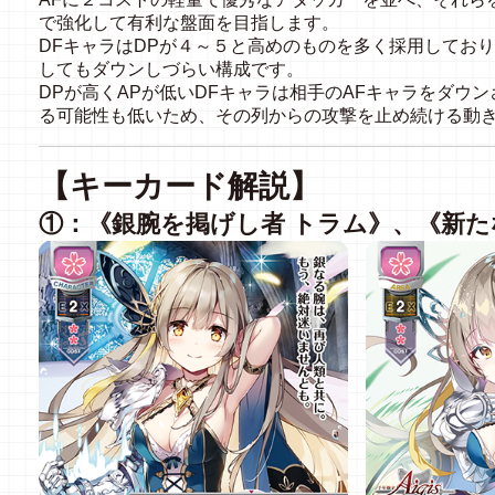
で強化して有利な盤面を目指します。
DFキャラはDPが４～５と高めのものを多く採用してお
してもダウンしづらい構成です。
DPが高くAPが低いDFキャラは相手のAFキャラをダウ
る可能性も低いため、その列からの攻撃を止め続ける動
【キーカード解説】
①：《銀腕を掲げし者 トラム》、《新た