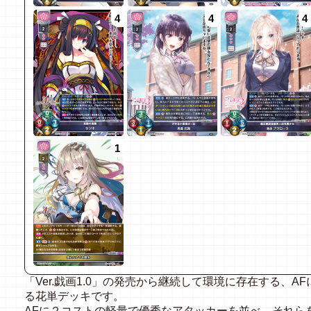
4
4
4
1
「Ver.戯画1.0」の発売から継続して環境に存在する、
る花単デッキです。
AFに２コストの軽量で優秀なアタッカーを並べ、それら