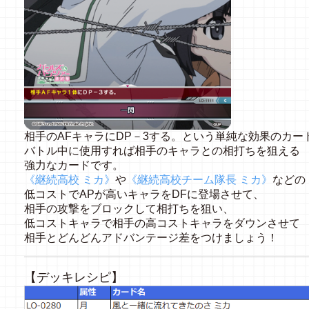
相手のAFキャラにDP－3する。という単純な効果のカー
バトル中に使用すれば相手のキャラとの相打ちを狙える
強力なカードです。
《継続高校 ミカ》
や
《継続高校チーム隊長 ミカ》
などの
低コストでAPが高いキャラをDFに登場させて、
相手の攻撃をブロックして相打ちを狙い、
低コストキャラで相手の高コストキャラをダウンさせて
相手とどんどんアドバンテージ差をつけましょう！
【デッキレシピ】