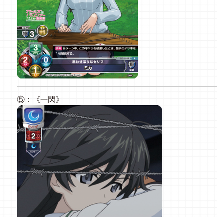
⑤：《一閃》