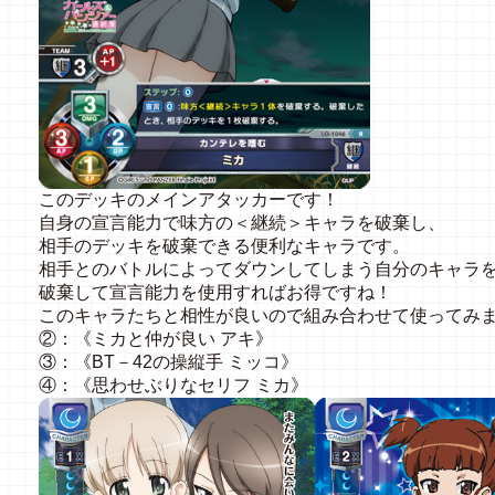
このデッキのメインアタッカーです！
自身の宣言能力で味方の＜継続＞キャラを破棄し、
相手のデッキを破棄できる便利なキャラです。
相手とのバトルによってダウンしてしまう自分のキャラ
破棄して宣言能力を使用すればお得ですね！
このキャラたちと相性が良いので組み合わせて使ってみ
②：《ミカと仲が良い アキ》
③：《BT－42の操縦手 ミッコ》
④：《思わせぶりなセリフ ミカ》