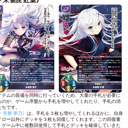
 朱雀院 紅葉》
テムの装備を同時に行っていくため、大量の手札が必要に
るのが、ゲーム序盤から手札を増やしてくれたり、手札の消
たちです。
 常磐 華乃》
は、手札を３枚も増やしてくれるほかに、自身
ドロー以外にデッキを３枚も回復してくれます。この回復量
、ゲーム中に複数回使用して手札とデッキを確保していきた