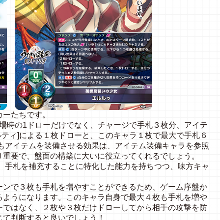
カーたちです。
場時の1ドローだけでなく、チャージで手札３枚分、アイテ
ルティ]による１枚ドローと、このキャラ１枚で最大で手札６
でもアイテムを装備させる効果は、アイテム装備キャラを参照
り重要で、盤面の構築に大いに役立ってくれるでしょう。
、手札を補充することに特化した能力を持ちつつ、味方キャ
。
ンで３枚も手札を増やすことができるため、ゲーム序盤か
るようになります。このキャラ自身で最大４枚も手札を増や
ーではなく、２枚や３枚だけドローしてから相手の攻撃を防
じて判断すると良いでしょう！