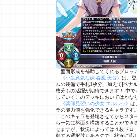
盤面形成を補助してくれるブロッ
《小生意気な妹 谷風 天音》
は、登
ムの装備で手札1枚分、加えて[ペナ
枚分もの活躍が期待できます！ 中
していくこのデッキにおいてはかな
《薬師見習いの少女 エルルゥ》
は
ラの能力値を強化できるキャラです
このキャラを登場させてから２ター
ら一気に盤面を構築することができ
せますが、状況によっては４枚ドロ
御する選択肢もあるので、状況に応