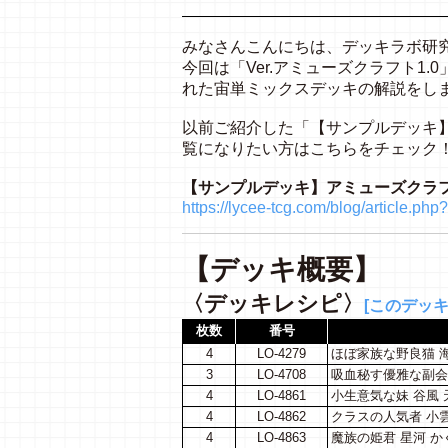
みなさんこんにちは、デッキラボ研
今回は「Ver.アミューズクラフト1
れた宙単ミックスデッキの解説をし
以前ご紹介した「【サンプルデッキ】
覧になりたい方はこちらをチェック
【サンプルデッキ】アミューズクラフト
https://lycee-tcg.com/blog/article.p
【デッキ概要】
〈デッキレシピ〉
[このデッ
枚数
番号
4
LO-4279
ほぼ家族な野良猫 
3
LO-4708
吸血秘す優雅な副会
4
LO-4861
小生意気な妹 谷風 
4
LO-4862
クラスの人気者 小
4
LO-4863
魔族の姫君 星河 か