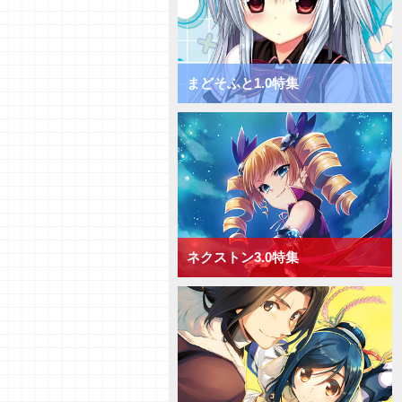
きゃべつそふと1.0 ミックス日
単デッキ
【デッキ紹介】フィールド全体を
チャージ！ きゃべつそふと1.0
ミックス宙単デッキ
まどそふと1.0特集
【デッキ紹介】サポートでDP上
昇！ きゃべつそふと1.0 ミック
ス花単デッキ
【デッキ紹介】相手の手札を減ら
して制圧！ きゃべつそふと1.0
ミックス月単デッキ
【デッキ紹介】能力値上昇と破棄
でフィールド圧倒！ きゃべつそ
ふと1.0 ミックス雪単デッキ
ネクストン3.0特集
【デッキ紹介】ドローするかAP
強化か！ Navel2.0 ミックス日
単デッキ
【デッキ紹介】大型キャラを全体
強化！ Navel2.0 ミックス宙単
デッキ
【デッキ紹介】[手札宣言能力]を
連発！ Navel2.0 ミックス花単
デッキ