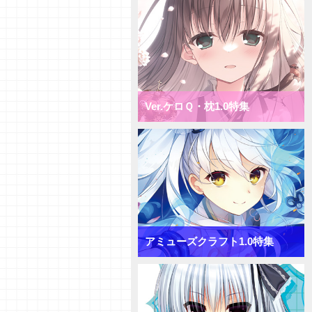
1.0 ミックス花単デッキ
【デッキ紹介】超大型キャラへコ
ンバート！ ニトロオリジン1.0
ミックス月単デッキ
【デッキ紹介】盤面一掃で隙を突
け！ ニトロオリジン1.0 ミック
ス雪単デッキ
Ver.ケロＱ・枕1.0特集
【初心者向けVol.38】「ターンリ
カバリー」「プリンシパル」「サ
プライズ」について
【初心者向けVol.37】「おうちで
リセ」をやってみよう！
【研究員イチオシカード紹介
Vol.65】きゃべつそふと1.0【初
心者向け】
【研究員イチオシカード紹介
Vol.64】きゃべつそふと1.0【初
アミューズクラフト1.0特集
心者向け】
【研究員イチオシカード紹介
Vol.63】きゃべつそふと1.0【初
心者向け】
【デッキ紹介】コスト大量発生！