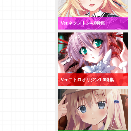
【デッキ紹介】相打ち戦法でガン
ガン攻めろ！ パープルソフトウ
ェア2.0 ミックス日単デッキ
【研究員イチオシカード紹介
Ver.ネクストン4.0特集
Vol.72】ネクストン4.0【初心者
向け】
【研究員イチオシカード紹介
Vol.71】ネクストン4.0【初心者
向け】
【デッキ紹介】AP強化と連続攻
撃で決めろ！ ネクストン4.0 ミ
ックス日単デッキ
【デッキ紹介】手札宣言能力で牽
制せよ！ ネクストン4.0 ミッ
クス宙単デッキ
Ver.ニトロオリジン1.0特集
【デッキ紹介】行動制限と速攻で
勝負を決めろ！ ネクストン
4.0 ミックス花単デッキ
【デッキ紹介】２種類の新エリア
を使い分けろ！ ネクストン4.0
ミックス月単デッキ
【デッキ紹介】[T]能力を活かし
て、バトルを制せ！ ネクストン
4.0 ミックス雪単デッキ