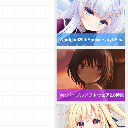
Vol.75】パープルソフトウェア
2.0【初心者向け】
【研究員イチオシカード紹介
Vol.74】パープルソフトウェア
2.0【初心者向け】
【研究員イチオシカード紹介
Vol.73】パープルソフトウェア
Whirlpool20thAnniversary&Finale
2.0【初心者向け】
【研究員イチオシカード紹介
Vol.72】パープルソフトウェア
特集
2.0【初心者向け】
【デッキ紹介】 様々な除去を駆
使して盤面崩壊！ パープルソフ
トウェア2.0 ミックス雪単デッ
キ
【デッキ紹介】妨害と弱体化で動
きを制限せよ！ パープルソフト
ウェア2.0 ミックス月単デッキ
Ver.パープルソフトウェア2.0特集
【デッキ紹介】 エリア多投で全
体強化！ パープルソフトウェア
2.0 ミックス花単デッキ
【デッキ紹介】 アイテム強化で
攻防一体！ パープルソフトウェ
ア2.0 ミックス宙単デッキ