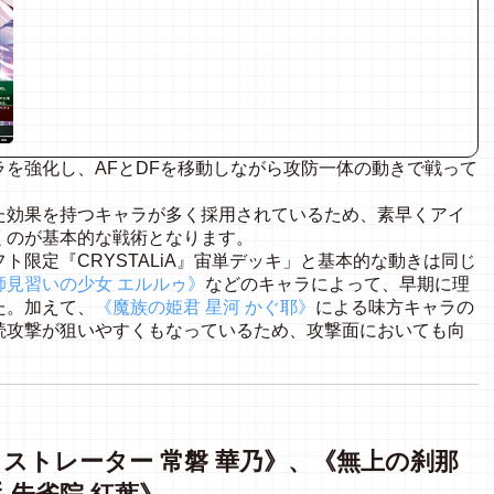
を強化し、AFとDFを移動しながら攻防一体の動きで戦って
効果を持つキャラが多く採用されているため、素早くアイ
くのが基本的な戦術となります。
限定『CRYSTALiA』宙単デッキ」と基本的な動きは同じ
師見習いの少女 エルルゥ》
などのキャラによって、早期に理
た。加えて、
《魔族の姫君 星河 かぐ耶》
による味方キャラの
続攻撃が狙いやすくもなっているため、攻撃面においても向
ストレーター 常磐 華乃》、《無上の刹那