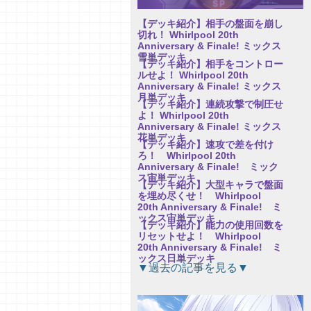
【デッキ紹介】相手の盤面を崩し
切れ！ Whirlpool 20th
Anniversary & Finale! ミックス
雪単デッキ
【デッキ紹介】相手をコントロー
ルせよ！ Whirlpool 20th
Anniversary & Finale! ミックス
月単デッキ
【デッキ紹介】連続攻撃で制圧せ
よ！ Whirlpool 20th
Anniversary & Finale! ミックス
花単デッキ
【デッキ紹介】速攻で差を付け
ろ！ Whirlpool 20th
Anniversary & Finale! ミック
ス宙単デッキ
【デッキ紹介】大型キャラで盤面
を埋め尽くせ！ Whirlpool
20th Anniversary & Finale! ミ
ックス宙単デッキ
【デッキ紹介】能力の使用回数を
リセットせよ！ Whirlpool
20th Anniversary & Finale! ミ
ックス日単デッキ
【研究員イチオシカード紹介
▼過去の記事を見る▼
Vol.76】パープルソフトウェア
2.0【初心者向け】
【研究員イチオシカード紹介