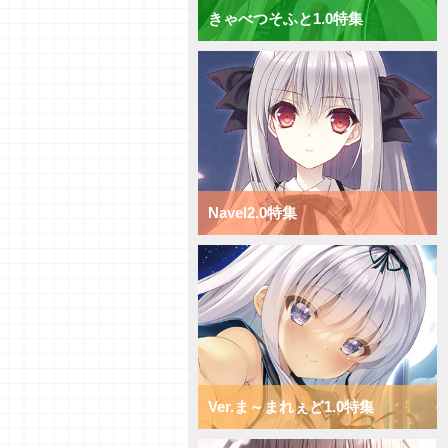
きゃべつそふと1.0特集
【研究員イチオシカード紹介
Vol.70】ニトロオリジン1.0【初
心者向け】
【研究員イチオシカード紹介
Vol.69】ニトロオリジン1.0【初
心者向け】
【研究員イチオシカード紹介
Vol.68】ニトロオリジン1.0【初
心者向け】
【研究員イチオシカード紹介
Navel2.0特集
Vol.67】ニトロオリジン1.0【初
心者向け】
【研究員イチオシカード紹介
Vol.66】ニトロオリジン1.0【初
心者向け】
【デッキ紹介】小型キャラを全体
強化！ ニトロオリジン1.0 ミッ
クス日単デッキ
【デッキ紹介】超大型キャラで蹂
躙せよ！ ニトロオリジン1.0 ミ
ックス宙単デッキ
Ver.ま～まれぇど1.0特集
【デッキ紹介】サポートと移動で
攻め続けろ！ ニトロオリジン