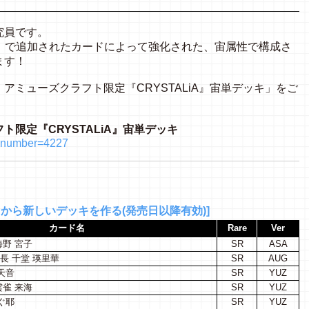
究員です。
.0」で追加されたカードによって強化された、宙属性で構成さ
ます！
アミューズクラフト限定『CRYSTALiA』宙単デッキ」をご
！
限定『CRYSTALiA』宙単デッキ
hp?number=4227
キから新しいデッキを作る(発売日以降有効)]
カード名
Rare
Ver
海野 宮子
SR
ASA
長 千堂 瑛里華
SR
AUG
天音
SR
YUZ
雲雀 来海
SR
YUZ
ぐ耶
SR
YUZ