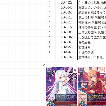
4
LO-4922
かぐ耶の世話役 高
4
LO-5040
薬師見習いの少女 
4
LO-5350
黒歴史を抱えるイラ
4
LO-5515
無上の刹那 朱雀院 
4
LO-5516
神眼極手 朱雀院 紅
4
LO-5577
見鬼の持ち主 英 パ
4
LO-5586
三島流格闘術 風嶺 
4
LO-5587
刃を隠して微笑む鬼
1
LO-3665
竜の誕生
4
LO-4958
前世返り
1
LO-4960
天使の加護
3
LO-5632
霊式機巧刀「折紙」
4