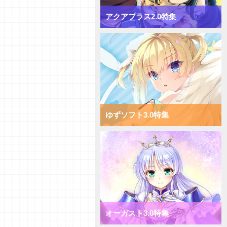
【デッキ紹介】対応して押し切
れ！ Navel2.0 ミックス月単デ
アクアプラス2.0特集
ッキ
【デッキ紹介】[T]能力を使い倒
してコントロール！ Navel2.0
ミックス雪単デッキ
【デッキ紹介】AP強化で速攻勝
負！ ま～まれぇど1.0 ミックス
日単デッキ
【デッキ紹介】大量コストで圧
倒！ ま～まれぇど1.0 ミックス
宙単デッキ
ゆずソフト3.0特集
【デッキ紹介】能力値強化で一点
突破！ ま～まれぇど1.0 ミック
ス花単デッキ
【デッキ紹介】エリアの大量配置
で能力値操作！ ま～まれぇど
1.0 ミックス月単デッキ
【デッキ紹介】相手のキャラを破
棄して強化！ ま～まれぇど1.0
ミックス雪単デッキ
【初心者向けVol.36】それぞれの
オーガスト3.0特集
カード種類についてご紹介！