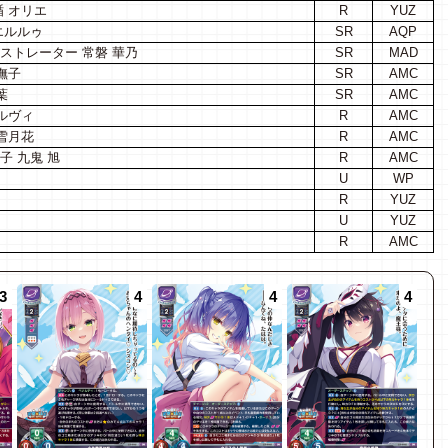
楯 オリエ
R
YUZ
エルルゥ
SR
AQP
ストレーター 常磐 華乃
SR
MAD
撫子
SR
AMC
葉
SR
AMC
ルヴィ
R
AMC
雪月花
R
AMC
子 九鬼 旭
R
AMC
U
WP
R
YUZ
U
YUZ
R
AMC
3
4
4
4