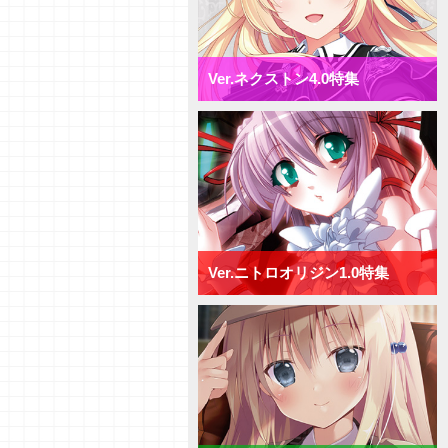
【デッキ紹介】相打ち戦法でガン
ガン攻めろ！ パープルソフトウ
ェア2.0 ミックス日単デッキ
【研究員イチオシカード紹介
Ver.ネクストン4.0特集
Vol.72】ネクストン4.0【初心者
向け】
【研究員イチオシカード紹介
Vol.71】ネクストン4.0【初心者
向け】
【デッキ紹介】AP強化と連続攻
撃で決めろ！ ネクストン4.0 ミ
ックス日単デッキ
【デッキ紹介】手札宣言能力で牽
制せよ！ ネクストン4.0 ミッ
クス宙単デッキ
Ver.ニトロオリジン1.0特集
【デッキ紹介】行動制限と速攻で
勝負を決めろ！ ネクストン
4.0 ミックス花単デッキ
【デッキ紹介】２種類の新エリア
を使い分けろ！ ネクストン4.0
ミックス月単デッキ
【デッキ紹介】[T]能力を活かし
て、バトルを制せ！ ネクストン
4.0 ミックス雪単デッキ