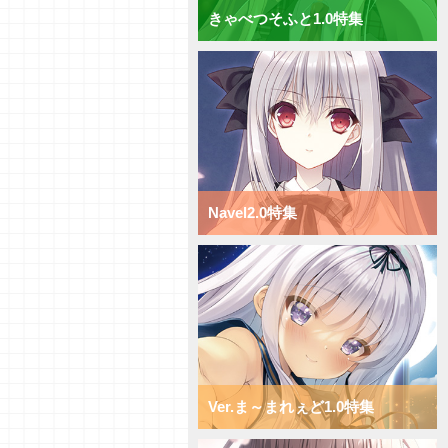
きゃべつそふと1.0特集
【研究員イチオシカード紹介
Vol.70】ニトロオリジン1.0【初
心者向け】
【研究員イチオシカード紹介
Vol.69】ニトロオリジン1.0【初
心者向け】
【研究員イチオシカード紹介
Vol.68】ニトロオリジン1.0【初
心者向け】
【研究員イチオシカード紹介
Navel2.0特集
Vol.67】ニトロオリジン1.0【初
心者向け】
【研究員イチオシカード紹介
Vol.66】ニトロオリジン1.0【初
心者向け】
【デッキ紹介】小型キャラを全体
強化！ ニトロオリジン1.0 ミッ
クス日単デッキ
【デッキ紹介】超大型キャラで蹂
躙せよ！ ニトロオリジン1.0 ミ
ックス宙単デッキ
Ver.ま～まれぇど1.0特集
【デッキ紹介】サポートと移動で
攻め続けろ！ ニトロオリジン