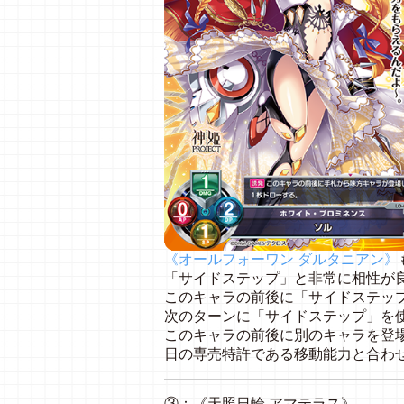
《オールフォーワン ダルタニアン》
「サイドステップ」と非常に相性が
このキャラの前後に「サイドステッ
次のターンに「サイドステップ」を
このキャラの前後に別のキャラを登
日の専売特許である移動能力と合わ
③：《天照日輪 アマテラス》