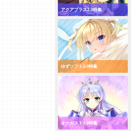
【デッキ紹介】対応して押し切
れ！ Navel2.0 ミックス月単デ
アクアプラス2.0特集
ッキ
【デッキ紹介】[T]能力を使い倒
してコントロール！ Navel2.0
ミックス雪単デッキ
【デッキ紹介】AP強化で速攻勝
負！ ま～まれぇど1.0 ミックス
日単デッキ
【デッキ紹介】大量コストで圧
倒！ ま～まれぇど1.0 ミックス
宙単デッキ
ゆずソフト3.0特集
【デッキ紹介】能力値強化で一点
突破！ ま～まれぇど1.0 ミック
ス花単デッキ
【デッキ紹介】エリアの大量配置
で能力値操作！ ま～まれぇど
1.0 ミックス月単デッキ
【デッキ紹介】相手のキャラを破
棄して強化！ ま～まれぇど1.0
ミックス雪単デッキ
【初心者向けVol.36】それぞれの
オーガスト3.0特集
カード種類についてご紹介！