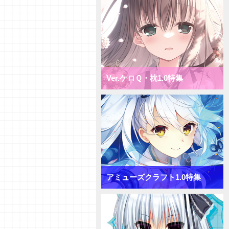
1.0 ミックス花単デッキ
【デッキ紹介】超大型キャラへコ
ンバート！ ニトロオリジン1.0
ミックス月単デッキ
【デッキ紹介】盤面一掃で隙を突
け！ ニトロオリジン1.0 ミック
ス雪単デッキ
Ver.ケロＱ・枕1.0特集
【初心者向けVol.38】「ターンリ
カバリー」「プリンシパル」「サ
プライズ」について
【初心者向けVol.37】「おうちで
リセ」をやってみよう！
【研究員イチオシカード紹介
Vol.65】きゃべつそふと1.0【初
心者向け】
【研究員イチオシカード紹介
Vol.64】きゃべつそふと1.0【初
アミューズクラフト1.0特集
心者向け】
【研究員イチオシカード紹介
Vol.63】きゃべつそふと1.0【初
心者向け】
【デッキ紹介】コスト大量発生！