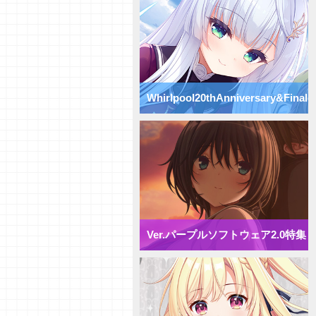
Vol.75】パープルソフトウェア
2.0【初心者向け】
【研究員イチオシカード紹介
Vol.74】パープルソフトウェア
2.0【初心者向け】
【研究員イチオシカード紹介
Vol.73】パープルソフトウェア
Whirlpool20thAnniversary&Finale
2.0【初心者向け】
【研究員イチオシカード紹介
Vol.72】パープルソフトウェア
特集
2.0【初心者向け】
【デッキ紹介】 様々な除去を駆
使して盤面崩壊！ パープルソフ
トウェア2.0 ミックス雪単デッ
キ
【デッキ紹介】妨害と弱体化で動
きを制限せよ！ パープルソフト
ウェア2.0 ミックス月単デッキ
Ver.パープルソフトウェア2.0特集
【デッキ紹介】 エリア多投で全
体強化！ パープルソフトウェア
2.0 ミックス花単デッキ
【デッキ紹介】 アイテム強化で
攻防一体！ パープルソフトウェ
ア2.0 ミックス宙単デッキ