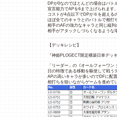
DPが0なのでほとんどの場合はバト
宣言能力でAPを6まで上げられます
コストが4点以下でDPが６を超える
ほぼ全てのキャラとのバトルで相打
相手のAFの強力なキャラと同じ縦列
相手がアタックしづらくなるような
【デッキレシピ】
『神姫PLOGECT限定構築日単デッ
「リーダー」の《オールフォーワン 
日の特徴である移動を駆使して戦う
APの高いキャラが多いのでDFに配
相打ちを狙いながらゲームを進めて