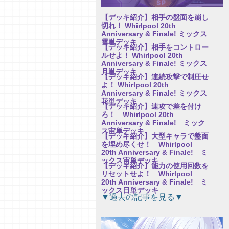
【デッキ紹介】相手の盤面を崩し
切れ！ Whirlpool 20th
Anniversary & Finale! ミックス
雪単デッキ
【デッキ紹介】相手をコントロー
ルせよ！ Whirlpool 20th
Anniversary & Finale! ミックス
月単デッキ
【デッキ紹介】連続攻撃で制圧せ
よ！ Whirlpool 20th
Anniversary & Finale! ミックス
花単デッキ
【デッキ紹介】速攻で差を付け
ろ！ Whirlpool 20th
Anniversary & Finale! ミック
ス宙単デッキ
【デッキ紹介】大型キャラで盤面
を埋め尽くせ！ Whirlpool
20th Anniversary & Finale! ミ
ックス宙単デッキ
【デッキ紹介】能力の使用回数を
リセットせよ！ Whirlpool
20th Anniversary & Finale! ミ
ックス日単デッキ
【研究員イチオシカード紹介
▼過去の記事を見る▼
Vol.76】パープルソフトウェア
2.0【初心者向け】
【研究員イチオシカード紹介