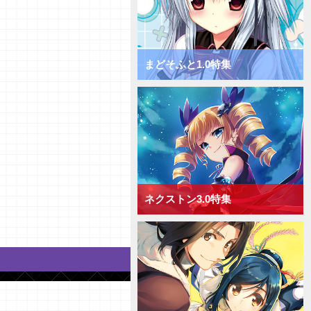
きゃべつそふと1.0 ミックス日
単デッキ
【デッキ紹介】フィールド全体を
チャージ！ きゃべつそふと1.0
ミックス宙単デッキ
まどそふと1.0特集
【デッキ紹介】サポートでDP上
昇！ きゃべつそふと1.0 ミック
ス花単デッキ
【デッキ紹介】相手の手札を減ら
して制圧！ きゃべつそふと1.0
ミックス月単デッキ
【デッキ紹介】能力値上昇と破棄
でフィールド圧倒！ きゃべつそ
ふと1.0 ミックス雪単デッキ
ネクストン3.0特集
【デッキ紹介】ドローするかAP
強化か！ Navel2.0 ミックス日
単デッキ
【デッキ紹介】大型キャラを全体
強化！ Navel2.0 ミックス宙単
デッキ
【デッキ紹介】[手札宣言能力]を
連発！ Navel2.0 ミックス花単
デッキ