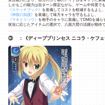
しかもこの能力は自ターン限定ながら、ゲーム中何度で
《スケッチブック》
を装備してコストを軽減するもよし
《神様の加護》
を装備して味方キャラを守るもよし、
《マキトリソウ》
を相手のキャラに装備してDMGを減ら
状況に応じたアイテムの選択で、八面六臂の活躍が期待
③ ：《ディーププリンセス ニコラ・ケフェ