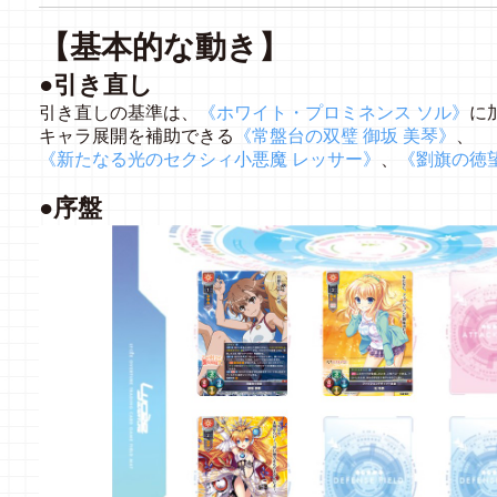
【基本的な動き】
●引き直し
引き直しの基準は、
《ホワイト・プロミネンス ソル》
に
キャラ展開を補助できる
《常盤台の双璧 御坂 美琴》
、
《新たなる光のセクシィ小悪魔 レッサー》
、
《劉旗の徳
●序盤