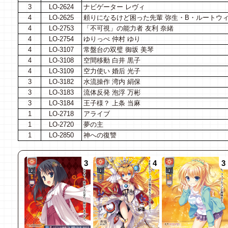
3
LO-2624
ナビゲーター レヴィ
4
LO-2625
頼りになるけど困った先輩 弥生・B・ルートウ
4
LO-2753
「不可視」の能力者 友利 奈緒
4
LO-2754
ゆりっぺ 仲村 ゆり
4
LO-3107
常盤台の双璧 御坂 美琴
4
LO-3108
空間移動 白井 黒子
4
LO-3109
空力使い 婚后 光子
3
LO-3182
水流操作 湾内 絹保
3
LO-3183
流体反発 泡浮 万彬
3
LO-3184
王子様？ 上条 当麻
1
LO-2718
アライブ
1
LO-2720
夢の主
1
LO-2850
神への復讐
3
4
3