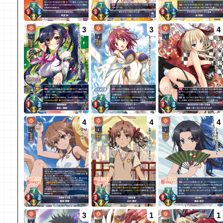
3
3
4
4
4
4
3
1
1