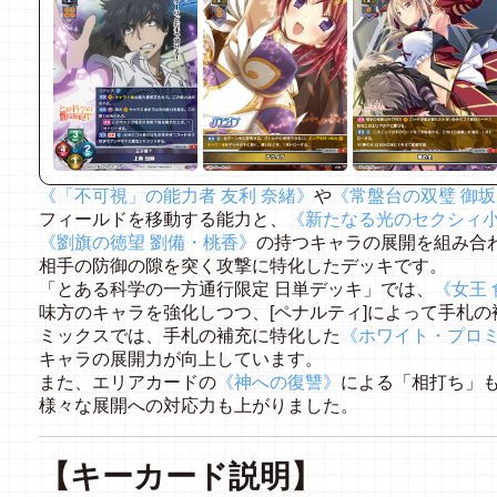
《「不可視」の能力者 友利 奈緒》
や
《常盤台の双璧 御坂
フィールドを移動する能力と、
《新たなる光のセクシィ小
《劉旗の徳望 劉備・桃香》
の持つキャラの展開を組み合
相手の防御の隙を突く攻撃に特化したデッキです。
「とある科学の一方通行限定 日単デッキ」では、
《女王 
味方のキャラを強化しつつ、[ペナルティ]によって手札
ミックスでは、手札の補充に特化した
《ホワイト・プロミ
キャラの展開力が向上しています。
また、エリアカードの
《神への復讐》
による「相打ち」
様々な展開への対応力も上がりました。
【キーカード説明】