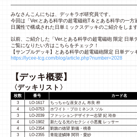
みなさんこんにちは、デッキラボ研究員です。
今回は「Ver.とある科学の超電磁砲T＆とある科学の一
日属性で構成された日単ミックスデッキのご紹介をしま
以前、ご紹介した「Ver.とある科学の超電磁砲 限定 日単
ご覧になりたい方はこちらをチェック！
【サンプルデッキ】とある科学の超電磁砲限定 日単デッ
https://lycee-tcg.com/blog/article.php?number=2028
【デッキ概要】
〈デッキリスト〉
枚数
番号
カード名
3
LO-1617
ちっちゃな巫女さん 布良 梓
4
LO-0753
ホワイト・プロミネンス ソル
3
LO-2039
ファッションデザイナー志望 妃 玲奈
4
LO-1902
新たなる光のセクシィ小悪魔 レッサー
4
LO-2354
劉旗の徳望 劉備・桃香
3
LO-2355
青龍逆鱗陣 関羽・愛紗