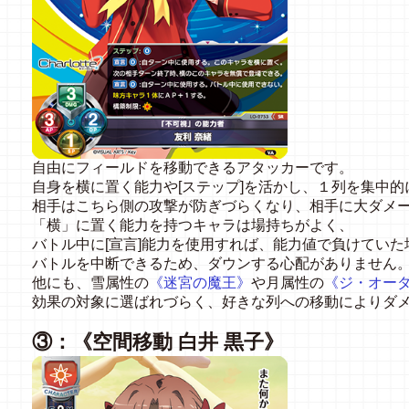
自由にフィールドを移動できるアタッカーです。
自身を横に置く能力や[ステップ]を活かし、１列を集中
相手はこちら側の攻撃が防ぎづらくなり、相手に大ダメ
「横」に置く能力を持つキャラは場持ちがよく、
バトル中に[宣言]能力を使用すれば、能力値で負けていた
バトルを中断できるため、ダウンする心配がありません
他にも、雪属性の
《迷宮の魔王》
や月属性の
《ジ・オー
効果の対象に選ばれづらく、好きな列への移動によりダ
③：《空間移動 白井 黒子》