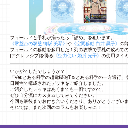
フィールドと手札が揃ったら「詰め」を狙います。
《常盤台の双璧 御坂 美琴》
や
《空間移動 白井 黒子》
の
フィールドの移動を多用した１列の攻撃で手札の攻めて
[アグレッシブ]を得る
《空力使い 婚后 光子》
の使用タイ
いかがでしたでしょうか？
「Ver.とある科学の超電磁砲T＆とある科学の一方通行」
日属性で構成されたデッキをご紹介しました。
ご紹介したデッキはあくまでも一例ですので、
ぜひ自分流にカスタムしてみてください。
今回も最後までお付き合いくださり、ありがとうござい
それでは、また次回のコラムもお楽しみに！