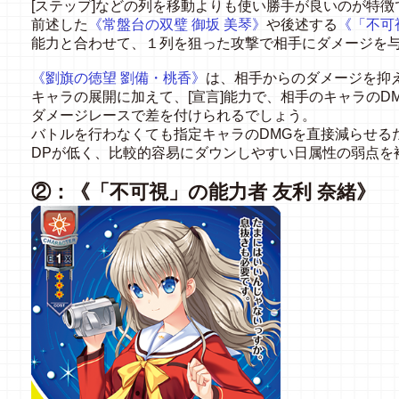
[ステップ]などの列を移動よりも使い勝手が良いのが特徴
前述した
《常盤台の双璧 御坂 美琴》
や後述する
《「不可
能力と合わせて、１列を狙った攻撃で相手にダメージを
《劉旗の徳望 劉備・桃香》
は、相手からのダメージを抑
キャラの展開に加えて、[宣言]能力で、相手のキャラのD
ダメージレースで差を付けられるでしょう。
バトルを行わなくても指定キャラのDMGを直接減らせる
DPが低く、比較的容易にダウンしやすい日属性の弱点を
②：《「不可視」の能力者 友利 奈緒》