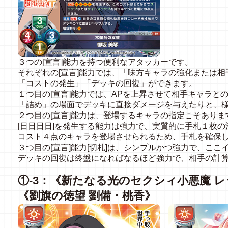
３つの[宣言]能力を持つ便利なアタッカーです。
それぞれの[宣言]能力では、「味方キャラの強化または
「コストの発生」「デッキの回復」ができます。
１つ目の[宣言]能力では、APを上昇させて相手キャラと
「詰め」の場面でデッキに直接ダメージを与えたりと、
２つ目の[宣言]能力は、登場するキャラの指定こそありま
[日日日日]を発生する能力は強力で、実質的に手札１枚の
コスト４点のキャラを登場させられるため、手札を確保
３つ目の[宣言]能力[切札]は、シンプルかつ強力で、こ
デッキの回復は終盤になればなるほど強力で、相手の計
①-3：《新たなる光のセクシィ小悪魔 
《劉旗の徳望 劉備・桃香》