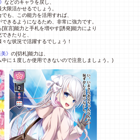
》
などのキャラを戻し、
最大限活かせるでしょう。
合でも、この能力を活用すれば、
ができるようになるため、非常に強力です。
宣言]能力と手札を増やす[誘発]能力により
充できたりと、
様々な状況で活躍するでしょう！
瑛美》
の[切札]能力は、
ム中に１度しか使用できないので注意しましょう。)