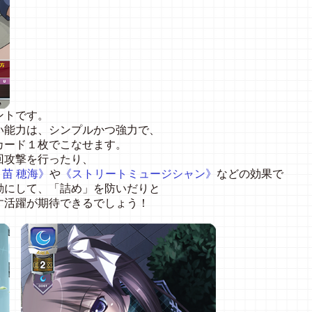
ントです。
い能力は、シンプルかつ強力で、
カード１枚でこなせます。
回攻撃を行ったり、
々苗 穂海》
や
《ストリートミュージシャン》
などの効果で
動にして、「詰め」を防いだりと
す活躍が期待できるでしょう！