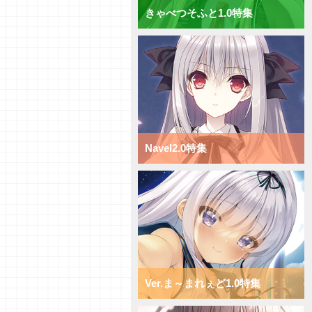
きゃべつそふと1.0特集
【研究員イチオシカード紹介
Vol.70】ニトロオリジン1.0【初
心者向け】
【研究員イチオシカード紹介
Vol.69】ニトロオリジン1.0【初
心者向け】
【研究員イチオシカード紹介
Vol.68】ニトロオリジン1.0【初
心者向け】
【研究員イチオシカード紹介
Navel2.0特集
Vol.67】ニトロオリジン1.0【初
心者向け】
【研究員イチオシカード紹介
Vol.66】ニトロオリジン1.0【初
心者向け】
【デッキ紹介】小型キャラを全体
強化！ ニトロオリジン1.0 ミッ
クス日単デッキ
【デッキ紹介】超大型キャラで蹂
躙せよ！ ニトロオリジン1.0 ミ
ックス宙単デッキ
Ver.ま～まれぇど1.0特集
【デッキ紹介】サポートと移動で
攻め続けろ！ ニトロオリジン