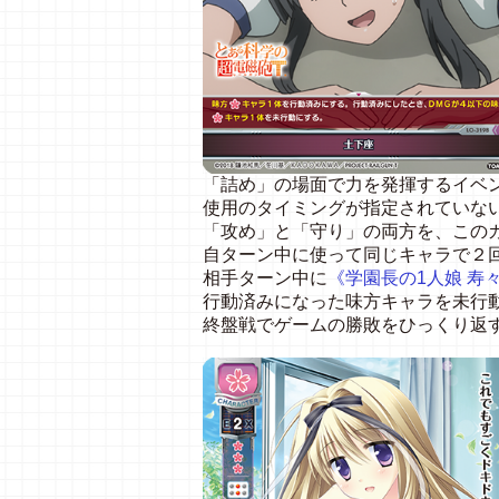
「詰め」の場面で力を発揮するイベ
使用のタイミングが指定されていな
「攻め」と「守り」の両方を、この
自ターン中に使って同じキャラで２
相手ターン中に
《学園長の1人娘 寿
行動済みになった味方キャラを未行
終盤戦でゲームの勝敗をひっくり返