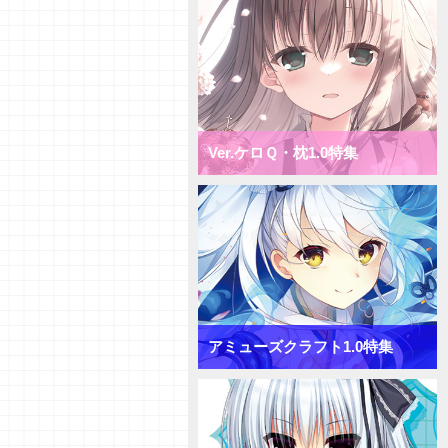
1.0 ミックス花単デッキ
【デッキ紹介】超大型キャラへコ
ンバート！ ニトロオリジン1.0
ミックス月単デッキ
【デッキ紹介】盤面一掃で隙を突
け！ ニトロオリジン1.0 ミック
ス雪単デッキ
Ver.ケロＱ・枕1.0特集
【初心者向けVol.38】「ターンリ
カバリー」「プリンシパル」「サ
プライズ」について
【初心者向けVol.37】「おうちで
リセ」をやってみよう！
【研究員イチオシカード紹介
Vol.65】きゃべつそふと1.0【初
心者向け】
【研究員イチオシカード紹介
Vol.64】きゃべつそふと1.0【初
アミューズクラフト1.0特集
心者向け】
【研究員イチオシカード紹介
Vol.63】きゃべつそふと1.0【初
心者向け】
【デッキ紹介】コスト大量発生！