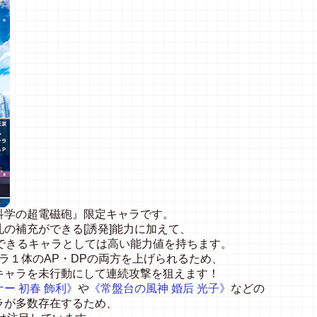
科学の超電磁砲』限定キャラです。
の補充ができる[誘発]能力に加えて、
充できるキャラとしては高い能力値を持ちます。
ャラ１体のAP・DPの両方を上げられるため、
キャラを未行動にして連続攻撃を狙えます！
ー 初春 飾利》
や
《常盤台の風神 婚后 光子》
などの
ラが多数存在するため、