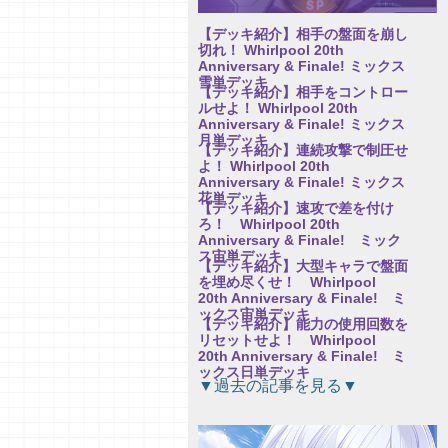
【デッキ紹介】相手の盤面を崩し
切れ！ Whirlpool 20th
Anniversary & Finale! ミックス
雪単デッキ
【デッキ紹介】相手をコントロー
ルせよ！ Whirlpool 20th
Anniversary & Finale! ミックス
月単デッキ
【デッキ紹介】連続攻撃で制圧せ
よ！ Whirlpool 20th
Anniversary & Finale! ミックス
花単デッキ
【デッキ紹介】速攻で差を付け
ろ！ Whirlpool 20th
Anniversary & Finale! ミック
ス宙単デッキ
【デッキ紹介】大型キャラで盤面
を埋め尽くせ！ Whirlpool
20th Anniversary & Finale! ミ
ックス宙単デッキ
【デッキ紹介】能力の使用回数を
リセットせよ！ Whirlpool
20th Anniversary & Finale! ミ
ックス日単デッキ
【研究員イチオシカード紹介
▼過去の記事を見る▼
Vol.76】パープルソフトウェア
2.0【初心者向け】
【研究員イチオシカード紹介