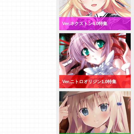
【デッキ紹介】相打ち戦法でガン
ガン攻めろ！ パープルソフトウ
ェア2.0 ミックス日単デッキ
【研究員イチオシカード紹介
Ver.ネクストン4.0特集
Vol.72】ネクストン4.0【初心者
向け】
【研究員イチオシカード紹介
Vol.71】ネクストン4.0【初心者
向け】
【デッキ紹介】AP強化と連続攻
撃で決めろ！ ネクストン4.0 ミ
ックス日単デッキ
【デッキ紹介】手札宣言能力で牽
制せよ！ ネクストン4.0 ミッ
クス宙単デッキ
Ver.ニトロオリジン1.0特集
【デッキ紹介】行動制限と速攻で
勝負を決めろ！ ネクストン
4.0 ミックス花単デッキ
【デッキ紹介】２種類の新エリア
を使い分けろ！ ネクストン4.0
ミックス月単デッキ
【デッキ紹介】[T]能力を活かし
て、バトルを制せ！ ネクストン
4.0 ミックス雪単デッキ