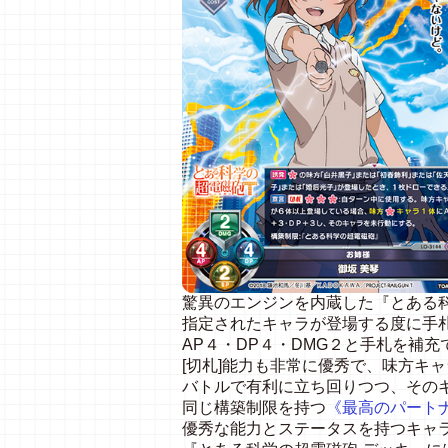
驚異のエンジンを内蔵した『とある
指定されたキャラが登場する度に手札
AP４・DP４・DMG２と手札を補
[切札]能力も非常に優秀で、味方キ
バトルで有利に立ち回りつつ、その
同じ構築制限を持つ
《最高のパートナ
優秀な能力とステータスを持つキャ