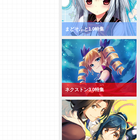
きゃべつそふと1.0 ミックス日
単デッキ
【デッキ紹介】フィールド全体を
チャージ！ きゃべつそふと1.0
ミックス宙単デッキ
まどそふと1.0特集
【デッキ紹介】サポートでDP上
昇！ きゃべつそふと1.0 ミック
ス花単デッキ
【デッキ紹介】相手の手札を減ら
して制圧！ きゃべつそふと1.0
ミックス月単デッキ
【デッキ紹介】能力値上昇と破棄
でフィールド圧倒！ きゃべつそ
ふと1.0 ミックス雪単デッキ
ネクストン3.0特集
【デッキ紹介】ドローするかAP
強化か！ Navel2.0 ミックス日
単デッキ
【デッキ紹介】大型キャラを全体
強化！ Navel2.0 ミックス宙単
デッキ
【デッキ紹介】[手札宣言能力]を
連発！ Navel2.0 ミックス花単
デッキ