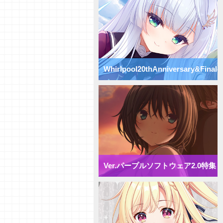
Vol.75】パープルソフトウェア
2.0【初心者向け】
【研究員イチオシカード紹介
Vol.74】パープルソフトウェア
2.0【初心者向け】
【研究員イチオシカード紹介
Vol.73】パープルソフトウェア
Whirlpool20thAnniversary&Finale
2.0【初心者向け】
【研究員イチオシカード紹介
Vol.72】パープルソフトウェア
特集
2.0【初心者向け】
【デッキ紹介】 様々な除去を駆
使して盤面崩壊！ パープルソフ
トウェア2.0 ミックス雪単デッ
キ
【デッキ紹介】妨害と弱体化で動
きを制限せよ！ パープルソフト
ウェア2.0 ミックス月単デッキ
Ver.パープルソフトウェア2.0特集
【デッキ紹介】 エリア多投で全
体強化！ パープルソフトウェア
2.0 ミックス花単デッキ
【デッキ紹介】 アイテム強化で
攻防一体！ パープルソフトウェ
ア2.0 ミックス宙単デッキ