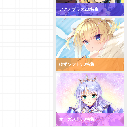
【デッキ紹介】対応して押し切
れ！ Navel2.0 ミックス月単デ
アクアプラス2.0特集
ッキ
【デッキ紹介】[T]能力を使い倒
してコントロール！ Navel2.0
ミックス雪単デッキ
【デッキ紹介】AP強化で速攻勝
負！ ま～まれぇど1.0 ミックス
日単デッキ
【デッキ紹介】大量コストで圧
倒！ ま～まれぇど1.0 ミックス
宙単デッキ
ゆずソフト3.0特集
【デッキ紹介】能力値強化で一点
突破！ ま～まれぇど1.0 ミック
ス花単デッキ
【デッキ紹介】エリアの大量配置
で能力値操作！ ま～まれぇど
1.0 ミックス月単デッキ
【デッキ紹介】相手のキャラを破
棄して強化！ ま～まれぇど1.0
ミックス雪単デッキ
【初心者向けVol.36】それぞれの
オーガスト3.0特集
カード種類についてご紹介！