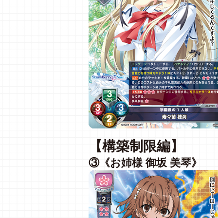
【構築制限編】
③《お姉様 御坂 美琴》