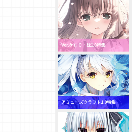
1.0 ミックス花単デッキ
【デッキ紹介】超大型キャラへコ
ンバート！ ニトロオリジン1.0
ミックス月単デッキ
【デッキ紹介】盤面一掃で隙を突
け！ ニトロオリジン1.0 ミック
ス雪単デッキ
Ver.ケロＱ・枕1.0特集
【初心者向けVol.38】「ターンリ
カバリー」「プリンシパル」「サ
プライズ」について
【初心者向けVol.37】「おうちで
リセ」をやってみよう！
【研究員イチオシカード紹介
Vol.65】きゃべつそふと1.0【初
心者向け】
【研究員イチオシカード紹介
Vol.64】きゃべつそふと1.0【初
アミューズクラフト1.0特集
心者向け】
【研究員イチオシカード紹介
Vol.63】きゃべつそふと1.0【初
心者向け】
【デッキ紹介】コスト大量発生！