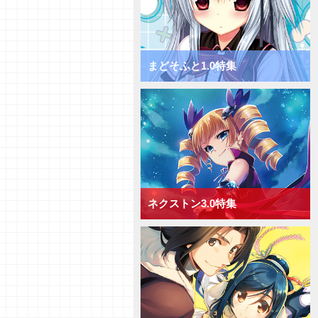
きゃべつそふと1.0 ミックス日
単デッキ
【デッキ紹介】フィールド全体を
チャージ！ きゃべつそふと1.0
ミックス宙単デッキ
まどそふと1.0特集
【デッキ紹介】サポートでDP上
昇！ きゃべつそふと1.0 ミック
ス花単デッキ
【デッキ紹介】相手の手札を減ら
して制圧！ きゃべつそふと1.0
ミックス月単デッキ
【デッキ紹介】能力値上昇と破棄
でフィールド圧倒！ きゃべつそ
ふと1.0 ミックス雪単デッキ
ネクストン3.0特集
【デッキ紹介】ドローするかAP
強化か！ Navel2.0 ミックス日
単デッキ
【デッキ紹介】大型キャラを全体
強化！ Navel2.0 ミックス宙単
デッキ
【デッキ紹介】[手札宣言能力]を
連発！ Navel2.0 ミックス花単
デッキ