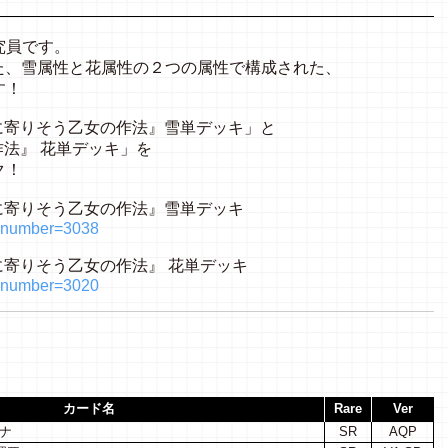
研究員です。
主体とした、雪属性と花属性の２つの属性で構成された、
す！
月に寄りそう乙女の作法』雪単デッキ」と
作法』 花単デッキ」を
ク！
月に寄りそう乙女の作法』雪単デッキ
hp?number=3038
月に寄りそう乙女の作法』 花単デッキ
hp?number=3020
カード名
Rare
Ver
ナ
SR
AQP