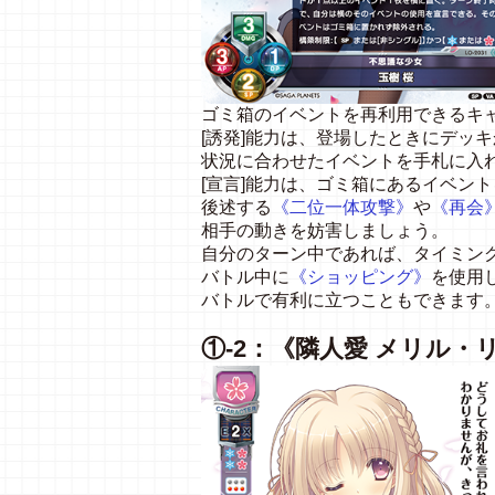
ゴミ箱のイベントを再利用できるキ
[誘発]能力は、登場したときにデッ
状況に合わせたイベントを手札に入
[宣言]能力は、ゴミ箱にあるイベン
後述する
《二位一体攻撃》
や
《再会
相手の動きを妨害しましょう。
自分のターン中であれば、タイミン
バトル中に
《ショッピング》
を使用
バトルで有利に立つこともできます
①-2：《隣人愛 メリル・