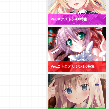
【デッキ紹介】相打ち戦法でガン
ガン攻めろ！ パープルソフトウ
ェア2.0 ミックス日単デッキ
【研究員イチオシカード紹介
Ver.ネクストン4.0特集
Vol.72】ネクストン4.0【初心者
向け】
【研究員イチオシカード紹介
Vol.71】ネクストン4.0【初心者
向け】
【デッキ紹介】AP強化と連続攻
撃で決めろ！ ネクストン4.0 ミ
ックス日単デッキ
【デッキ紹介】手札宣言能力で牽
制せよ！ ネクストン4.0 ミッ
クス宙単デッキ
Ver.ニトロオリジン1.0特集
【デッキ紹介】行動制限と速攻で
勝負を決めろ！ ネクストン
4.0 ミックス花単デッキ
【デッキ紹介】２種類の新エリア
を使い分けろ！ ネクストン4.0
ミックス月単デッキ
【デッキ紹介】[T]能力を活かし
て、バトルを制せ！ ネクストン
4.0 ミックス雪単デッキ