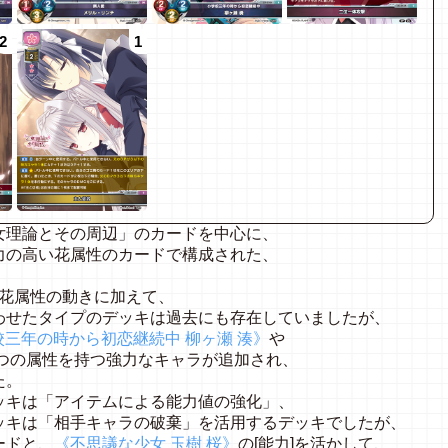
2
1
女理論とその周辺」のカードを中心に、
力の高い花属性のカードで構成された、
花属性の動きに加えて、
わせたタイプのデッキは過去にも存在していましたが、
校三年の時から初恋継続中 柳ヶ瀬 湊》
や
つの属性を持つ強力なキャラが追加され、
た。
ッキは「アイテムによる能力値の強化」、
ッキは「相手キャラの破棄」を活用するデッキでしたが、
ードと、
《不思議な少女 玉樹 桜》
の[能力]を活かして、