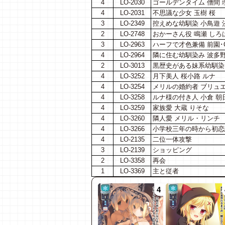
4
LO-2030
ゴールデンタイム 僧間 
4
LO-2031
不思議な少女 玉樹 桜
3
LO-2349
控えめな幼馴染 小鳥遊 
2
LO-2748
おかーさん役 鳴瀬 しろ
3
LO-2963
ハーフで才色兼備 前園･Cla
4
LO-2964
隣に住む幼馴染み 波多野
2
LO-3013
黒歴史がある妹系幼馴染 
4
LO-3252
月下美人 桜小路 ルナ
4
LO-3254
メリルの婚約者 ブリュ
4
LO-3258
ルナ様の付き人 小倉 朝
4
LO-3259
家族愛 大蔵 りそな
4
LO-3260
隣人愛 メリル・リンチ
4
LO-3266
小学校三年の時から初恋
4
LO-2135
二位一体攻撃
3
LO-2139
ショッピング
2
LO-3358
再会
1
LO-3369
主と従者
4