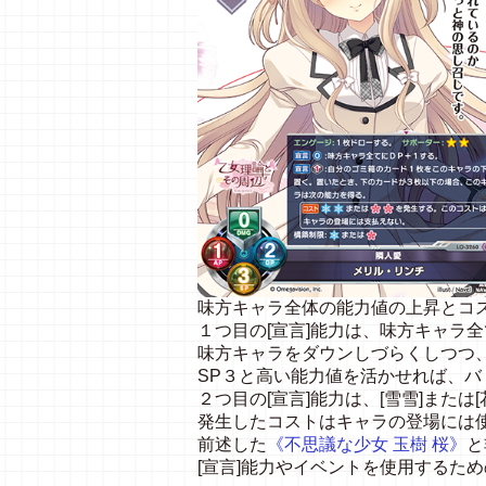
味方キャラ全体の能力値の上昇とコ
１つ目の[宣言]能力は、味方キャラ
味方キャラをダウンしづらくしつつ、
SP３と高い能力値を活かせれば、
２つ目の[宣言]能力は、[雪雪]または
発生したコストはキャラの登場には
前述した
《不思議な少女 玉樹 桜》
と
[宣言]能力やイベントを使用するた