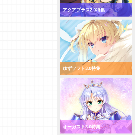
【デッキ紹介】対応して押し切
れ！ Navel2.0 ミックス月単デ
アクアプラス2.0特集
ッキ
【デッキ紹介】[T]能力を使い倒
してコントロール！ Navel2.0
ミックス雪単デッキ
【デッキ紹介】AP強化で速攻勝
負！ ま～まれぇど1.0 ミックス
日単デッキ
【デッキ紹介】大量コストで圧
倒！ ま～まれぇど1.0 ミックス
宙単デッキ
ゆずソフト3.0特集
【デッキ紹介】能力値強化で一点
突破！ ま～まれぇど1.0 ミック
ス花単デッキ
【デッキ紹介】エリアの大量配置
で能力値操作！ ま～まれぇど
1.0 ミックス月単デッキ
【デッキ紹介】相手のキャラを破
棄して強化！ ま～まれぇど1.0
ミックス雪単デッキ
【初心者向けVol.36】それぞれの
オーガスト3.0特集
カード種類についてご紹介！