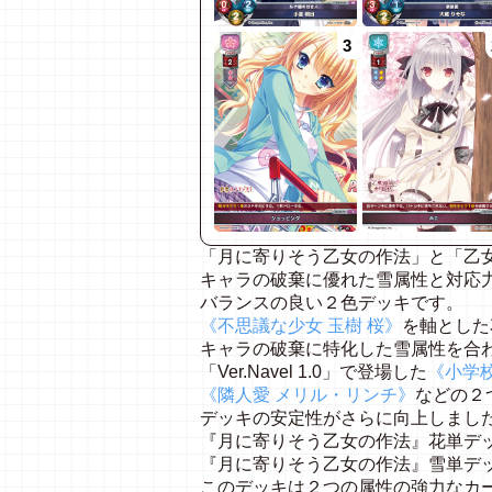
3
「月に寄りそう乙女の作法」と「乙
キャラの破棄に優れた雪属性と対応
バランスの良い２色デッキです。
《不思議な少女 玉樹 桜》
を軸とした
キャラの破棄に特化した雪属性を合
「Ver.Navel 1.0」で登場した
《小学
《隣人愛 メリル・リンチ》
などの２
デッキの安定性がさらに向上しまし
『月に寄りそう乙女の作法』花単デ
『月に寄りそう乙女の作法』雪単デ
このデッキは２つの属性の強力なカ