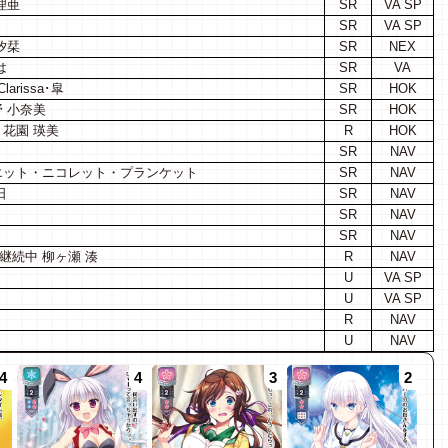
理亜
SR
VA SP
SR
VA SP
汐栞
SR
NEX
は
SR
VA
rissa･皐
SR
HOK
 小奈美
SR
HOK
花園 瑛美
R
HOK
SR
NAV
エット・ニコレット・プランケット
SR
NAV
日
SR
NAV
SR
NAV
SR
NAV
継続中 柳ヶ瀬 湊
R
NAV
U
VA SP
U
VA SP
R
NAV
U
NAV
4
4
3
2