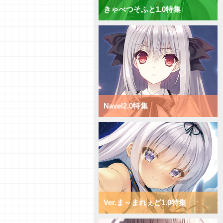
きゃべつそふと1.0特集
【研究員イチオシカード紹介
Vol.70】ニトロオリジン1.0【初
心者向け】
【研究員イチオシカード紹介
Vol.69】ニトロオリジン1.0【初
心者向け】
【研究員イチオシカード紹介
Vol.68】ニトロオリジン1.0【初
心者向け】
【研究員イチオシカード紹介
Navel2.0特集
Vol.67】ニトロオリジン1.0【初
心者向け】
【研究員イチオシカード紹介
Vol.66】ニトロオリジン1.0【初
心者向け】
【デッキ紹介】小型キャラを全体
強化！ ニトロオリジン1.0 ミッ
クス日単デッキ
【デッキ紹介】超大型キャラで蹂
躙せよ！ ニトロオリジン1.0 ミ
ックス宙単デッキ
Ver.ま～まれぇど1.0特集
【デッキ紹介】サポートと移動で
攻め続けろ！ ニトロオリジン