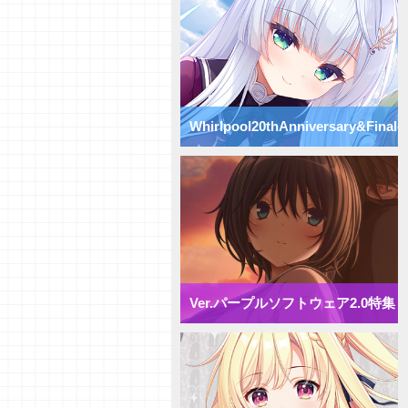
Vol.75】パープルソフトウェア
2.0【初心者向け】
【研究員イチオシカード紹介
Vol.74】パープルソフトウェア
2.0【初心者向け】
【研究員イチオシカード紹介
Vol.73】パープルソフトウェア
Whirlpool20thAnniversary&Finale
2.0【初心者向け】
【研究員イチオシカード紹介
Vol.72】パープルソフトウェア
特集
2.0【初心者向け】
【デッキ紹介】 様々な除去を駆
使して盤面崩壊！ パープルソフ
トウェア2.0 ミックス雪単デッ
キ
【デッキ紹介】妨害と弱体化で動
きを制限せよ！ パープルソフト
ウェア2.0 ミックス月単デッキ
Ver.パープルソフトウェア2.0特集
【デッキ紹介】 エリア多投で全
体強化！ パープルソフトウェア
2.0 ミックス花単デッキ
【デッキ紹介】 アイテム強化で
攻防一体！ パープルソフトウェ
ア2.0 ミックス宙単デッキ