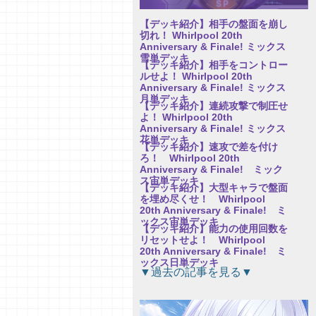
【デッキ紹介】相手の盤面を崩し
切れ！ Whirlpool 20th
Anniversary & Finale! ミックス
雪単デッキ
【デッキ紹介】相手をコントロー
ルせよ！ Whirlpool 20th
Anniversary & Finale! ミックス
月単デッキ
【デッキ紹介】連続攻撃で制圧せ
よ！ Whirlpool 20th
Anniversary & Finale! ミックス
花単デッキ
【デッキ紹介】速攻で差を付け
ろ！ Whirlpool 20th
Anniversary & Finale! ミック
ス宙単デッキ
【デッキ紹介】大型キャラで盤面
を埋め尽くせ！ Whirlpool
20th Anniversary & Finale! ミ
ックス宙単デッキ
【デッキ紹介】能力の使用回数を
リセットせよ！ Whirlpool
20th Anniversary & Finale! ミ
ックス日単デッキ
【研究員イチオシカード紹介
▼過去の記事を見る▼
Vol.76】パープルソフトウェア
2.0【初心者向け】
【研究員イチオシカード紹介