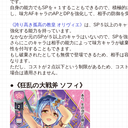
です。
自身の能力でもSPを＋１することもできるので、積極的
し、味方AFキャラのAPとDPを強化して、相手の防御を
《誇り高き孤高の教皇 オリヴィエ》
は、SP５以上のキ
強化する能力を持っています。
なかなか元のSPが５以上のキャラはいないので、SPを
さらにこのキャラは相手の能力によって味方キャラが破
性を付与することもできます。
もし破棄されたとしても無償で登場できるため、相手は
なります。
ただし、コストが２点以下という制限があるため、コス
場合は適用されません。
●《狂乱の大戦斧 ソフィ
》