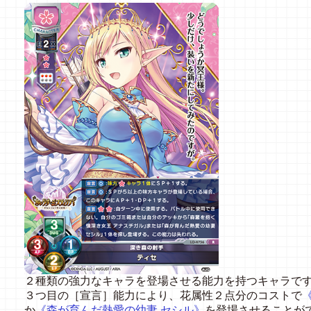
２種類の強力なキャラを登場させる能力を持つキャラで
３つ目の［宣言］能力により、花属性２点分のコストで
か
《森が育んだ熱愛の幼妻 セシル》
を登場させることが