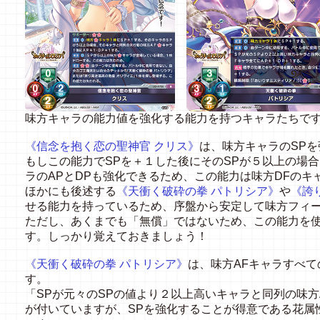
味方キャラの能力値を強化する能力を持つキャラたちで
《信念を抱く恋の聖神官 クリス》
は、味方キャラのSP
もしこの能力でSPを＋１した後にそのSPが５以上の場
ラのAPとDPも強化できるため、この能力は味方DFの
ほかにも後述する
《天衝く破砕の拳 パトリシア》
や
《誇
せる能力を持っているため、序盤から安定して味方フィ
ただし、あくまでも「無償」ではないため、この能力を
す。しっかり覚えておきましょう！
《天衝く破砕の拳 パトリシア》
は、味方AFキャラすべ
す。
「SPが元々のSPの値より２以上高いキャラと同列の味
が付いていますが、SPを強化することが得意である花属