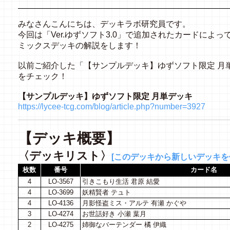
みなさんこんにちは、デッキラボ研究員です。
今回は「Ver.ゆずソフト3.0」で追加されたカードによ
ミックスデッキの解説をします！
以前ご紹介した「【サンプルデッキ】ゆずソフト限定 月
をチェック！
【サンプルデッキ】ゆずソフト限定 月単デッキ
https://lycee-tcg.com/blog/article.php?number=3927
【デッキ概要】
〈デッキリスト〉
[このデッキから新しいデッキを作
枚数
番号
カード名
4
LO-3567
引きこもり生活 君原 結愛
4
LO-3699
妖精賢者 テュト
4
LO-4136
月影怪盗ミス・アルテ 有瀬 かぐや
3
LO-4274
お世話好き 小瀬 葉月
2
LO-4275
姉御なバーテンダー 橘 伊織