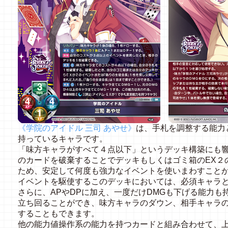
《学院のアイドル 三司 あやせ》
は、手札を調整する能力
持っているキャラです。
「味方キャラがすべて４点以下」というデッキ構築にも
のカードを破棄することでデッキもしくはゴミ箱のEX２
ため、安定して何度も強力なイベントを使いまわすこと
イベントを駆使するこのデッキにおいては、必須キャラ
さらに、APやDPに加え、一度だけDMGも下げる能力
立ち回ることができ、味方キャラのダウン、相手キャラ
することもできます。
他の能力値操作系の能力を持つカードと組み合わせて、