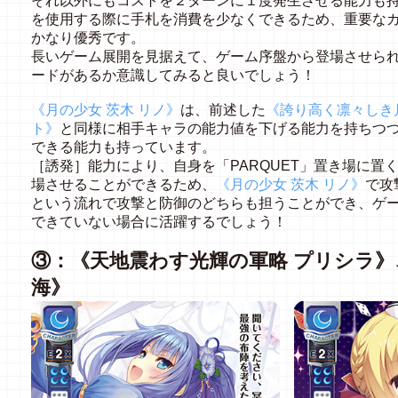
それ以外にもコストを２ターンに１度発生させる能力も
を使用する際に手札を消費を少なくできるため、重要な
かなり優秀です。
長いゲーム展開を見据えて、ゲーム序盤から登場させら
ードがあるか意識してみると良いでしょう！
《月の少女 茨木 リノ》
は、前述した
《誇り高く凛々しき
ト》
と同様に相手キャラの能力値を下げる能力を持ちつ
できる能力も持っています。
［誘発］能力により、自身を「PARQUET」置き場に置
場させることができるため、
《月の少女 茨木 リノ》
で攻
という流れで攻撃と防御のどちらも担うことができ、ゲ
できていない場合に活躍するでしょう！
③：《天地震わす光輝の軍略 プリシラ》
海》