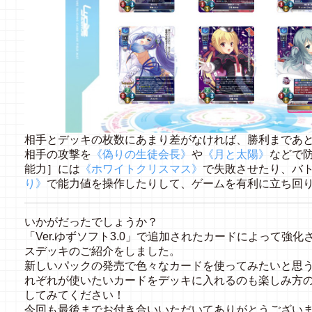
相手とデッキの枚数にあまり差がなければ、勝利まであ
相手の攻撃を
《偽りの生徒会長》
や
《月と太陽》
などで
能力］には
《ホワイトクリスマス》
で失敗させたり、バ
り》
で能力値を操作したりして、ゲームを有利に立ち回
いかがだったでしょうか？
「Ver.ゆずソフト3.0」で追加されたカードによって強
スデッキのご紹介をしました。
新しいパックの発売で色々なカードを使ってみたいと思
れぞれが使いたいカードをデッキに入れるのも楽しみ方
してみてください！
今回も最後までお付き合いいただいてありがとうござい