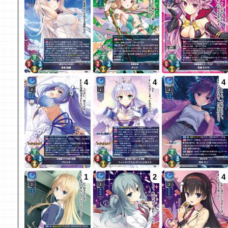
4
4
4
1
2
4