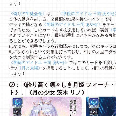
ょう！
《偽りの生徒会長》
は、「
《学院のアイドル 三司 あやせ
１体の動きを封じる」２種類の効果を持つイベントです
デッキの軸となる
《学院のアイドル 三司 あやせ》
をデッ
できるため、このカードを４枚採用していれば、実質
《学
されていることになり、最初の手札にどちらかがある可
ることができるでしょう。
ほかにも、相手キャラを行動済みにしつつ、そのキャラ
動に戻らないという効果を持っており、相手の大型アタ
を大きく制限することができます。
《学院のアイドル 三司 あやせ》
ではこのカードを１度し
持つ
《月と太陽》
を採用することによって、相手の行動
しょう！
②：《誇り高く凛々しき月姫 フィーナ
ト》、《月の少女 茨木 リノ》