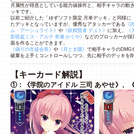
月属性が得意としている能力値操作と、相手キャラの動
ッキです。
以前ご紹介した「ゆずソフト限定 月単デッキ」と同様に
たデッキとなっていますが、優秀なアタッカーである
《
ム・アーシュライト》
や
《妖精賢者 テュト》
に加え、
《
影怪盗ミス・アルテ 有瀬 かぐや》
などのブロッカーが採
面を作ることができます。
《偽りの生徒会長》
や
《月と太陽》
で相手キャラのDMG
破棄を上手くコントロールしつつ、先に相手のデッキを
【キーカード解説】
①：《学院のアイドル 三司 あやせ》、