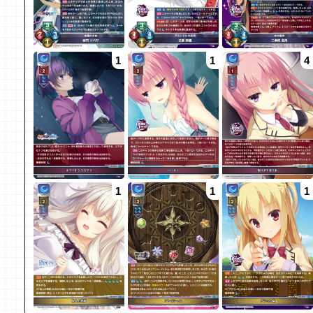
1
1
4
1
1
1