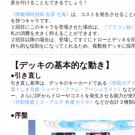
差を付けることもできるでしょう！
《情報局特別班 在原 七海》
は、コストを発生させること
を持つキャラです。
１回目にこのキャラを登場させた場合は、
《ブラコン妹
札の消費を大きく抑えることができます。
２回目以降の場合は、登場してすぐにドローとデッキを
持ち的な役割をになってくれるため、複数枚デッキに採
【デッキの基本的な動き】
●引き直し
引き直し基準は、デッキのキーカードである
《学院のアイ
凛々しき月姫 フィーナ・ファム・アーシュライト》
など
ー、さらにDFからドローやコストを発生させる能力が使
《月影怪盗ミス・アルテ 有瀬 かぐや》
などが合計３種類
●序盤