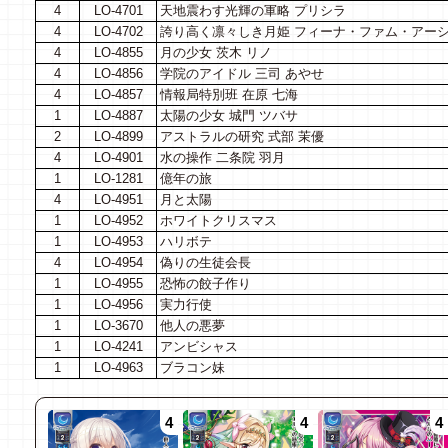
4
LO-4701
天地震わす光輝の軍略 プリシラ
4
LO-4702
誇り高く凛々しき月姫 フィーナ・ファム・アー
4
LO-4855
月の少女 茨木 リノ
4
LO-4856
学院のアイドル 三司 あやせ
4
LO-4857
情報局特別班 在原 七海
1
LO-4887
太陽の少女 城門 ツバサ
2
LO-4899
アストラルの研究 式部 茉優
4
LO-4901
水の操作 二条院 羽月
1
LO-1281
億年の旅
4
LO-4951
月と太陽
1
LO-4952
ホワイトクリスマス
1
LO-4953
ハリボテ
4
LO-4954
偽りの生徒会長
1
LO-4955
恐怖の餃子作り
1
LO-4956
実力行使
1
LO-3670
他人の悪夢
1
LO-4241
アンビシャス
1
LO-4963
ブラコン妹
4
4
4