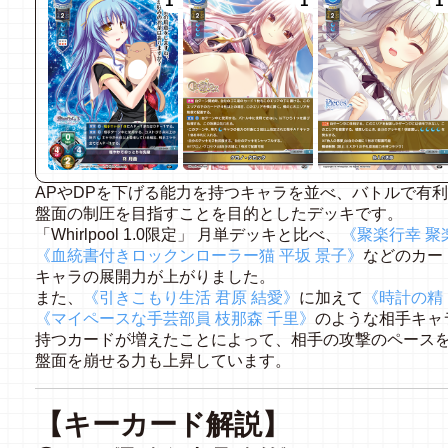
1
1
1
AP
や
DP
を下げる能力を持つキャラを並べ、バトルで有利
盤面の制圧を目指すことを目的としたデッキです。
「
Whirlpool 1.0
限定」
月単デッキと比べ、
《聚楽行幸
聚
《血統書付きロックンローラー猫
平坂
景子》
などのカー
キャラの展開力が上がりました。
また、
《引きこもり生活
君原
結愛》
に加えて
《時計の精
《マイペースな手芸部員
枝那森
千里》
のような相手キャ
持つカードが増えたことによって、相手の攻撃のペース
盤面を崩せる力も上昇しています。
【キーカード解説】