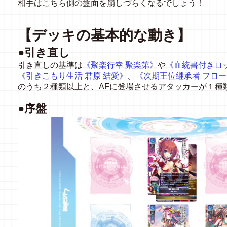
相手はこちら側の盤面を崩しづらくなるでしょう！
【デッキの基本的な動き】
●引き直し
引き直しの基準は
《聚楽行幸
聚楽第》
や
《血統書付きロ
《引きこもり生活
君原
結愛》
、
《次期王位継承者
フロー
のうち２種類以上と、
AF
に登場させるアタッカーが１種
●序盤