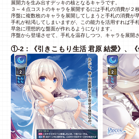
展開力を生み出すデッキの核となるキャラです。
３～４点コストのキャラを展開するには手札の消費が２
序盤に複数枚のキャラを展開してしまうと手札の消費が
手札が枯渇してしまいますが、この能力を活用すれば手
早急に理想的な盤面が作れるようになります。
序盤から登場させて、手札を温存しつつ、キャラを展開
①
-2：《引きこもり生活 君原
結愛》、《