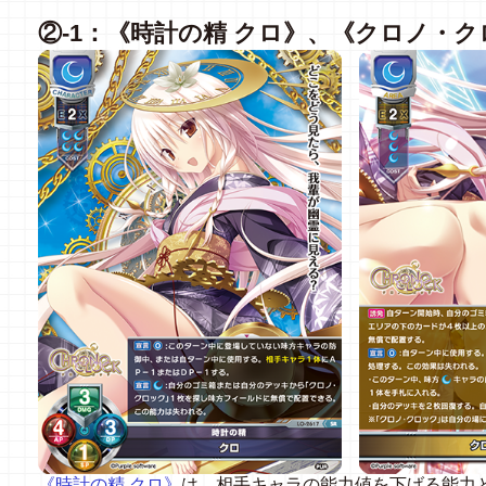
②
-1：《時計の精
クロ》、《クロノ・ク
《時計の精
クロ》
は、相手キャラの能力値を下げる能力