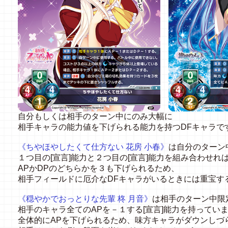
自分もしくは相手のターン中にのみ大幅に
相手キャラの能力値を下げられる能力を持つ
DF
キャラで
《ちやほやしたくて仕方ない
花房
小春》
は自分のターン
１つ目の
[
宣言
]
能力と２つ目の
[
宣言
]
能力を組み合わせれ
AP
か
DP
のどちらかを３も下げられるため、
相手フィールドに厄介な
DF
キャラがいるときには重宝す
《穏やかでおっとりな先輩
柊
月音》
は相手のターン中限
相手のキャラ全ての
AP
を－１する
[
宣言
]
能力を持ってい
全体的に
AP
を下げられるため、味方キャラがダウンしづ