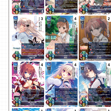
3
4
2
4
4
4