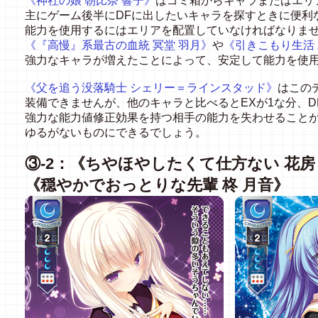
《神社の娘
朝比奈
響子》
はゴミ箱からキャラまたはエリ
主にゲーム後半にDFに出したいキャラを探すときに便利
能力を使用するにはエリアを配置していなければなりま
《『高慢』系最古の血統 冥堂 羽月》
や
《引きこもり生活 
強力なキャラが増えたことによって、安定して能力を使
《父を追う没落騎士
シェリー＝ラインスタッド》
はこの
装備できませんが、他のキャラと比べるとEXが1な分、D
強力な能力値修正効果を持つ相手の能力を失わせること
ゆるがないものにできるでしょう。
③-2：《ちやほやしたくて仕方ない 花房
《穏やかでおっとりな先輩 柊
月音》