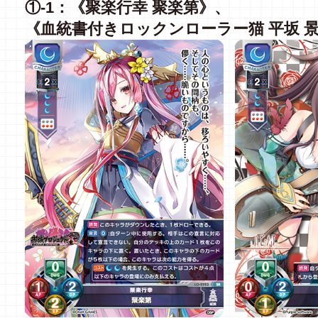
①
-1：《聚楽行幸 聚楽第》、
《血統書付きロックンローラー猫 平坂