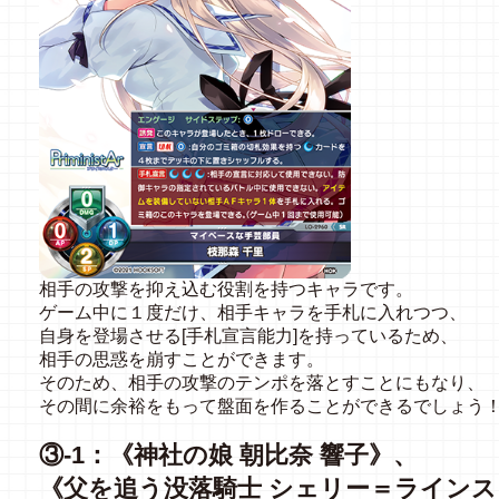
相手の攻撃を抑え込む役割を持つキャラです。
ゲーム中に１度だけ、相手キャラを手札に入れつつ、
自身を登場させる
[
手札宣言能力
]
を持っているため、
相手の思惑を崩すことができます。
そのため、相手の攻撃のテンポを落とすことにもなり、
その間に余裕をもって盤面を作ることができるでしょう
③-1：《神社の娘 朝比奈 響子》、
《父を追う没落騎士
シェリー＝ラインス