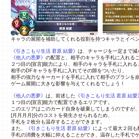
キャラの展開を補助してくれる役割を持つキャラとイベ
《引きこもり生活
君原
結愛》
は、チャージを一定まで減
《他人の悪夢》
の配置と、相手のキャラを手札に入れる
２つ目の
[
宣言
]
能力により、相手のキャラを手札に入れる
相手の
DF
キャラを手札に入れてその隙をついたり、
相手の強力なキーカードを手札に入れて相手のプランを
ゲーム展開に大きな影響を与えてくれるでしょう！
《他人の悪夢》
は、前述した
《引きこもり生活
君原
結愛
１つ目の
[
宣言
]
能力で配置できるエリアです。
このエリアはこのカード自身を破棄してしまうのですが
[
月月月月
]
分のコストを発生させられるため、
手札を２枚分も温存することができます。
また、
《引きこもり生活
君原
結愛》
によって最大２回も
手札の消費を大幅に抑えることができ、温存した手札で