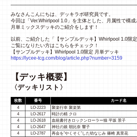
みなさんこんにちは、デッキラボ研究員です。
今回は「
Ver.Whirlpool 1.0
」を主体とした、月属性で構成
月単ミックスデッキのご紹介をします！
以前、ご紹介した「【サンプルデッキ】
Whirlpool 1.0
限
ご覧になりたい方はこちらをチェック！
【サンプルデッキ】
Whirlpool 1.0
限定
月単デッキ
https://lycee-tcg.com/blog/article.php?number=3159
【デッキ概要】
〈デッキリスト〉
枚数
番号
カード名
4
LO-2223
聚楽行幸 聚楽第
4
LO-2617
時計の精 クロ
4
LO-2618
血統書付きロックンローラー猫 平坂 景子
4
LO-2647
神社の娘 朝比奈 響子
4
LO-2787
再会を”やくそく”した幼なじみ 篠崎 真里花