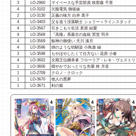
3
LO-2960
マイペースな手芸部員 枝那森 千里
4
LO-3102
欠陥電気 御坂妹
2
LO-3130
正義の味方 白井 黒子
4
LO-3403
父を追う没落騎士 シェリー＝ラインスタッド
4
LO-3567
引きこもり生活 君原 結愛
4
LO-3568
『高慢』系最古の血統 冥堂 羽月
4
LO-3569
鯨神の御使い 天川 湊月
4
LO-3596
姉のような幼馴染 小鳥遊 紬
3
LO-3598
ちやほやしたくて仕方ない 花房 小春
4
LO-3602
次期王位継承者 フローリア・レキ・ヴェストリ
1
LO-3606
穏やかでおっとりな先輩 柊 月音
1
LO-2709
クロノ・クロック
1
LO-3670
他人の悪夢
1
LO-3671
剣の姫
4
4
4