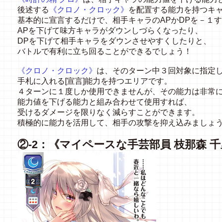
後述する
《クロノ・クロック》
を配置する能力を持つキ
基本的に宣言するだけで、相手キャラの
AP
か
DP
を－１す
AP
を下げて味方キャラがダウンしづらくなったり、
DP
を下げて相手キャラをダウンさせやすくしたりと、
バトルで有利に立ち回ることができるでしょう！
《クロノ・クロック》
は、そのターン中３回対象に指定
手札に入れる
[
宣言
]
能力を持つエリアです。
４ターンに１度しか使用できませんが、その能力は非常
能力値を下げる能力と組み合わせて使用すれば、
受けるダメージを限りなく減らすことができます。
積極的に能力を活用して、相手の攻撃を抑え込みましょ
②
-2：《マイペースな手芸部員 枝那森
千