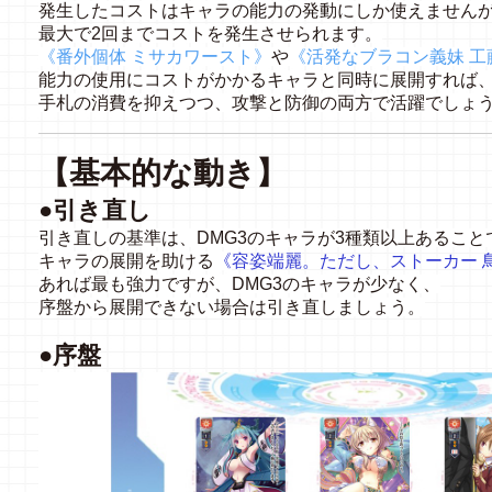
発生したコストはキャラの能力の発動にしか使えません
最大で2回までコストを発生させられます。
《番外個体 ミサカワースト》
や
《活発なブラコン義妹 工
能力の使用にコストがかかるキャラと同時に展開すれば
手札の消費を抑えつつ、攻撃と防御の両方で活躍でしょ
【基本的な動き】
●引き直し
引き直しの基準は、DMG3のキャラが3種類以上あること
キャラの展開を助ける
《
容姿端麗。ただし、ストーカー 
あれば最も強力ですが、DMG3のキャラが少なく、
序盤から展開できない場合は引き直しましょう。
●序盤