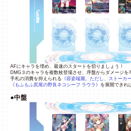
AF
にキャラを埋め、最速のスタートを切りましょう！
DMG
３のキャラを複数枚登場させ、序盤からダメージを
手札の消費を抑えられる
《
容姿端麗。ただし、ストーカー
《
もふもふ尻尾の野良ネコシーフ ラウラ
》
を展開できれ
●中盤