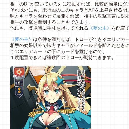
相手のDFが空いている列に移動すれば、比較的簡単にダ
それ以外にも、未行動のこのキャラとAPを上昇させる能
味方キャラを合わせて展開すれば、相手の攻撃宣言に対応
相手の攻撃を牽制することもできます。
他にも、
登場時に手札を補ってくれる
《夢の主》
を配置
《夢の主》
は条件を満たせば、ドローができるエリアカ
相手の効果以外で味方キャラがフィールドを離れたとき
このエリアカードの下にカードを置けるので、
１度配置できれば複数回のドローが期待できます。