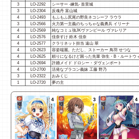
3
LO-2292
シーサー -練気- 首里城
3
LO-2304
反魂丹 富山城
4
LO-2493
もふもふ尻尾の野良ネコシーフ ラウラ
3
LO-2566
火力第一主義のちっちゃな義勇兵 イリーナ
4
LO-2569
純なコミュ強JKヴァンピール ヴァレリア
4
LO-2576
佳奈すけ 鈴木 佳奈
4
LO-2577
クラリネット担当 遠山 翠
4
LO-2623
容姿端麗。ただし、ストーカー 鳥羽 せつな
4
LO-2625
頼りになるけど困った先輩 弥生・B・ルートウ
4
LO-2694
許婚メイド ドロシー・ダヴェンポート
4
LO-2700
活発なブラコン義妹 工藤 野乃
3
LO-2322
おみくじ
1
LO-2720
夢の主
4
3
4