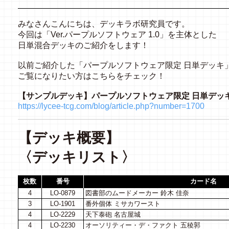
みなさんこんにちは、デッキラボ研究員です。
今回は「Ver.パープルソフトウェア 1.0」を主体とした
日単混合デッキのご紹介をします！
以前ご紹介した「パープルソフトウェア限定 日単デッキ
ご覧になりたい方はこちらをチェック！
【サンプルデッキ】パープルソフトウェア限定 日単デッ
https://lycee-tcg.com/blog/article.php?number=1700
【デッキ概要】
〈デッキリスト〉
枚数
番号
カード名
4
LO-0879
図書部のムードメーカー 鈴木 佳奈
3
LO-1901
番外個体 ミサカワースト
4
LO-2229
天下泰砲 名古屋城
4
LO-2230
オーソリティー・デ・ファクト 五稜郭