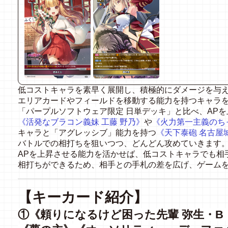
低コストキャラを素早く展開し、積極的にダメージを与
エリアカードやフィールドを移動する能力を持つキャラ
「
パープルソフトウェア限定 日単デッキ
」
と比べ、AP
《活発なブラコン義妹 工藤 野乃》
や
《火力第一主義のち
キャラと
「アグレッシブ」能力を持つ
《天下泰砲 名古屋
バトルでの相打ちを狙いつつ、どんどん攻めていきます
AP
を上昇させる能力を活かせば、
低コストキャラでも相
相打ちができるため、相手との手札の差を広げ、ゲーム
【キーカード紹介】
①《頼りになるけど困った先輩 弥生・B