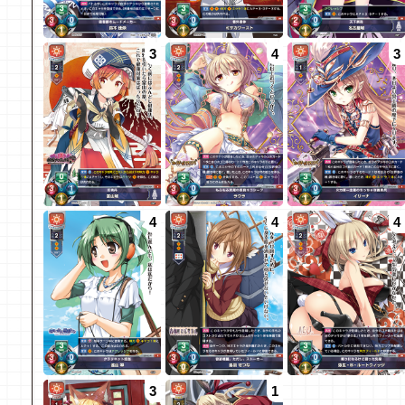
3
4
3
4
4
4
3
1