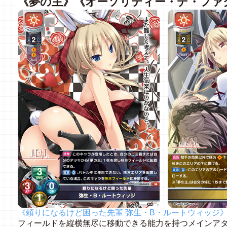
《
夢の主
》
《
オーソリティー・デ・ファ
《頼りになるけど困った先輩 弥生・B・ルートウィッジ
フィールドを縦横無尽に移動できる能力を持つメインア