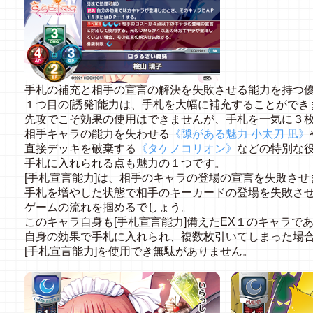
手札の補充と相手の宣言の解決を失敗させる能力を持つ
１つ目の[誘発]能力は、手札を大幅に補充することができ
先攻でこそ効果の使用はできませんが、手札を一気に３
相手キャラの能力を失わせる
《隙がある魅力 小太刀 凪》
直接デッキを破棄する
《タケノコリオン》
などの特別な
手札に入れられる点も魅力の１つです。
[手札宣言能力]は、相手のキャラの登場の宣言を失敗させ
手札を増やした状態で相手のキーカードの登場を失敗さ
ゲームの流れを掴めるでしょう。
このキャラ自身も[手札宣言能力]備えたEX１のキャラで
自身の効果で手札に入れられ、複数枚引いてしまった場
[手札宣言能力]を使用でき無駄がありません。