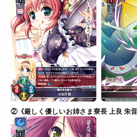
②《厳しく優しいお姉さま寮長 上良 朱