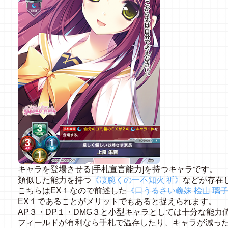
キャラを登場させる[手札宣言能力]を持つキャラです。
類似した能力を持つ
《凄腕くの一不知火 祈》
などが存在
こちらはEX１なので前述した
《口うるさい義妹 桧山 璃
EX１であることがメリットでもあると捉えられます。
AP３・DP１・DMG３と小型キャラとしては十分な能力
フィールドが有利なら手札で温存したり、キャラが減っ